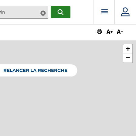
Menu prin
Supprimer
RECHERCHER
Augmente
Dimin
+
−
RELANCER LA RECHERCHE