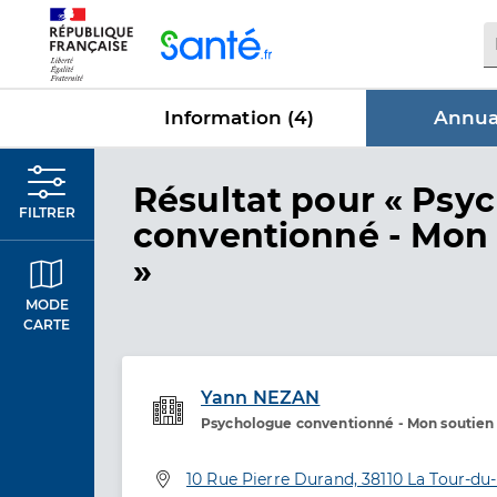
Panneau de gestion des cookies
Information (
4
)
Annuai
dans Annua
Résultat
pour « Psy
FILTRER
conventionné - Mon 
»
MODE
CARTE
Yann NEZAN
Psychologue conventionné - Mon soutien
Etablissement de soins
Adresse
10 Rue Pierre Durand, 38110 La Tour-du