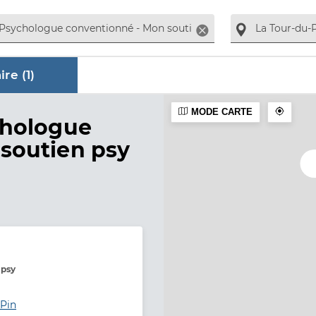
Supprimer
re (
1
)
MODE CARTE
ire
chologue
soutien psy
 psy
-Pin