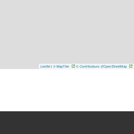
Leaflet
|
© MapTiler
© Contributeurs d'OpenStreetMap