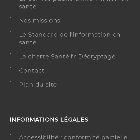
santé
Y ALLER
Nos missions
Le Standard de l’information en
santé
Lucie BELLALOU
Psychologue conventionné - Mon soutien psy
Etablissement de soins
La charte Santé.fr Décryptage
Adresse
3 Rue du Mal de Lattre de Tassigny, 78150 Le
Contact
Chesnay-Rocquencourt
Téléphone
06 09 88 94 56
Plan du site
Y ALLER
INFORMATIONS LÉGALES
Accessibilité : conformité partielle