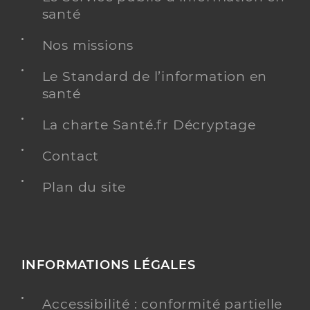
santé
Nos missions
Olivia REVECHON
Le Standard de l’information en
Psychologue conventionné - Mon soutien psy
Etablissement de soins
santé
Adresse
106 rue de Malabry, 92350 le plessis robinson
La charte Santé.fr Décryptage
Téléphone
06 31 56 17 95
Contact
Plan du site
Y ALLER
Nadia OSMANI
INFORMATIONS LÉGALES
Psychologue conventionné - Mon soutien psy
Etablissement de soins
Accessibilité : conformité partielle
Adresse
14 Rue de la Mairie, 92350 Le plessis Robinson