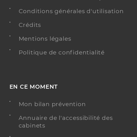
Téléphone
07 82 60 82 83
Conditions générales d'utilisation
Crédits
Y ALLER
Mentions légales
Politique de confidentialité
Valérie BOQUET
Psychologue conventionné - Mon soutien psy
Etablissement de soins
Adresse
42 Rue du Carreau, 92350 Le Plessis-Robinson
EN CE MOMENT
Téléphone
06 83 33 40 61
Mon bilan prévention
Y ALLER
Annuaire de l'accessibilité des
cabinets