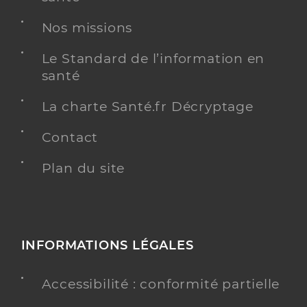
Y ALLER
Nos missions
Le Standard de l’information en
santé
Hanna WOLFF
La charte Santé.fr Décryptage
Psychologue conventionné - Mon soutien psy
Etablissement de soins
Contact
Adresse
721 Avenue de l’Europe, 34170 Castelnau-le-Lez
Plan du site
Téléphone
06 78 29 75 42
Y ALLER
INFORMATIONS LÉGALES
Sophie Christiane Lucile TORELLE
Accessibilité : conformité partielle
Psychologue conventionné - Mon soutien psy
Etablissement de soins