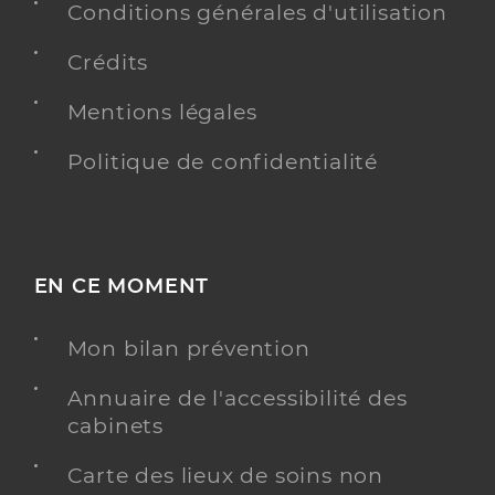
Conditions générales d'utilisation
Adresse
660 Avenue Konrad Adenauer, 34170 Castelnau-le-
Crédits
Lez
Téléphone
07 87 22 79 66
Mentions légales
Politique de confidentialité
Y ALLER
Jennifer MARTIN
EN CE MOMENT
Psychologue conventionné - Mon soutien psy
Etablissement de soins
Mon bilan prévention
Adresse
244 Rue Jean Vilar, 34090 Montpellier
Annuaire de l'accessibilité des
Téléphone
06 52 92 47 43
cabinets
Y ALLER
Carte des lieux de soins non