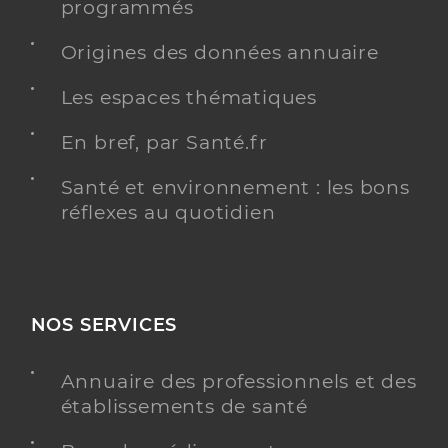
programmés
Origines des données annuaire
Jeanny Marie MISSLAND
Les espaces thématiques
Psychologue conventionné - Mon soutien psy
Etablissement de soins
En bref, par Santé.fr
Adresse
14 Boulevard Renouvier, 34000 Montpellier
Téléphone
Santé et environnement : les bons
0651007237
réflexes au quotidien
Y ALLER
NOS SERVICES
Sophie Odile ROUYER KAIMAKIAN
Psychologue conventionné - Mon soutien psy
Etablissement de soins
Annuaire des professionnels et des
établissements de santé
Adresse
4 Bis rue des Hauts de Saint Jean, 34430 Saint Jean
de Védas