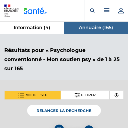
Panneau de gestion des cookies
Menu pr
Ouvrir la rech
Information (
4
)
Annuaire (
165
)
dans Annuaire
Résultats
pour « Psychologue
conventionné - Mon soutien psy »
de 1 à 25
sur 165
MODE LISTE
FILTRER
SUIVANT
Charlotte MAREAU
Psychologue conventionné - Mon soutien psy
Etablissement de soins
RELANCER LA RECHERCHE
Adresse
10 Rue du Puits des Esquilles, 34000 Montpellier