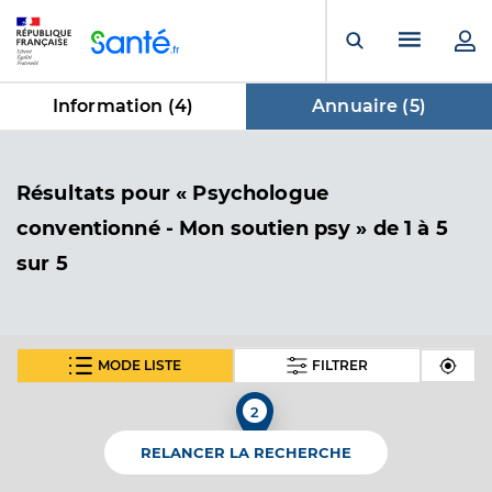
Panneau de gestion des cookies
Menu pr
Ouvrir la rech
Information (
4
)
Annuaire (
5
)
dans Annuaire
Résultats
pour « Psychologue
conventionné - Mon soutien psy »
de 1 à 5
sur 5
MODE LISTE
FILTRER
Jacqueline Yvonne Marie HANGOUET
2
Psychologue conventionné - Mon soutien psy
Etablissement de soins
RELANCER LA RECHERCHE
Adresse
2 Chemin du Rocher, 56190 Noyal-Muzillac