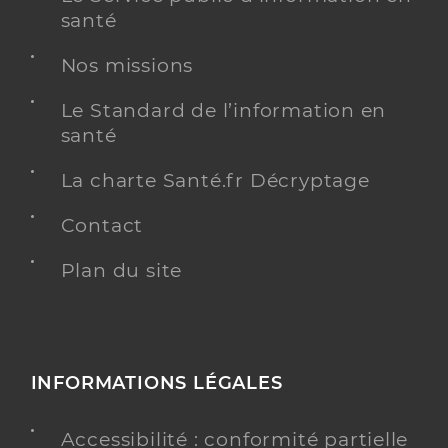
santé
Nos missions
Jacqueline Yvonne Marie LEJALÉ
Le Standard de l’information en
Psychologue conventionné - Mon soutien psy
Etablissement de soins
santé
Adresse
2 Chemin du Rocher, 56190 Noyal-Muzillac
La charte Santé.fr Décryptage
Téléphone
06 70 34 26 72
Contact
Plan du site
Y ALLER
INFORMATIONS LÉGALES
Accessibilité : conformité partielle