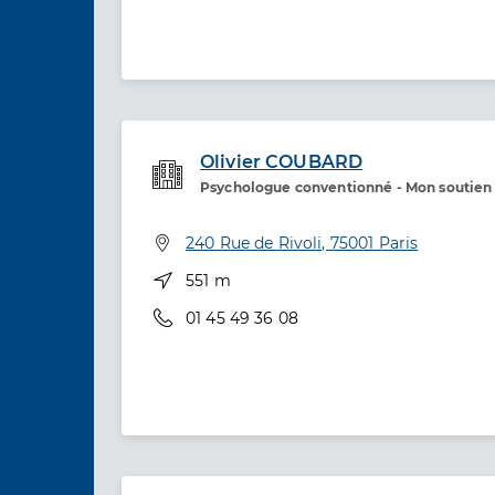
Olivier COUBARD
Psychologue conventionné - Mon soutien
Etablissement de soins
Adresse
240 Rue de Rivoli, 75001 Paris
Distance
551 m
Téléphone
01 45 49 36 08