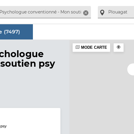
Supprimer
 (
7497
)
MODE CARTE
aire
ychologue
soutien psy
 psy