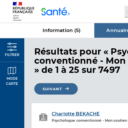
Panneau de gestion des cookies
Information (
5
)
Annuaire
dans Annu
Résultats
pour « Ps
FILTRER
conventionné - Mon 
»
de 1 à 25 sur 7497
MODE
CARTE
SUIVANT
Charlotte BEKACHE
Psychologue conventionné - Mon soutien
Etablissement de soins