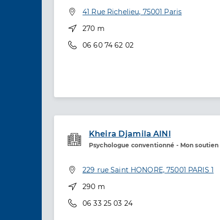
Adresse
41 Rue Richelieu, 75001 Paris
Distance
270 m
Téléphone
06 60 74 62 02
Kheira Djamila AINI
Psychologue conventionné - Mon soutien
Etablissement de soins
Adresse
229 rue Saint HONORE, 75001 PARIS 1
Distance
290 m
Téléphone
06 33 25 03 24