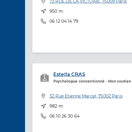
Adresse
73 RUE DE LA VICTOIRE, 75009 Paris
Distance
950 m
Téléphone
06 12 04 14 79
Estella CRAS
Psychologue conventionné - Mon soutien
Etablissement de soins
Adresse
32 Rue Etienne Marcel, 75002 Paris
Distance
982 m
Téléphone
06 10 26 30 64