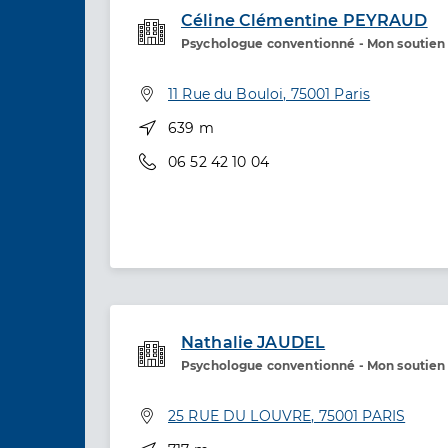
Céline Clémentine PEYRAUD
Psychologue conventionné - Mon soutien
Etablissement de soins
Adresse
11 Rue du Bouloi, 75001 Paris
Distance
639 m
Téléphone
06 52 42 10 04
Nathalie JAUDEL
Psychologue conventionné - Mon soutien
Etablissement de soins
Adresse
25 RUE DU LOUVRE, 75001 PARIS