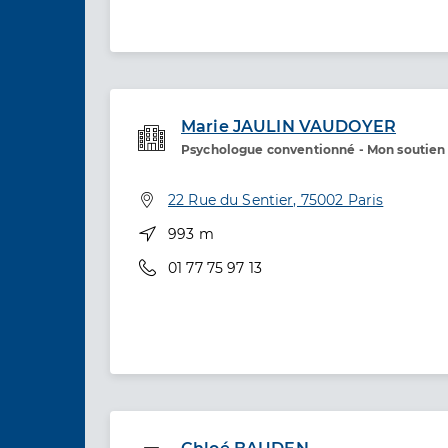
Marie JAULIN VAUDOYER
Psychologue conventionné - Mon soutien
Etablissement de soins
Adresse
22 Rue du Sentier, 75002 Paris
Distance
993 m
Téléphone
01 77 75 97 13