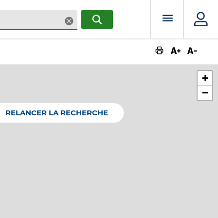
Menu prin
Supprimer
RECHERCHER
Augmente
Dimin
+
−
RELANCER LA RECHERCHE