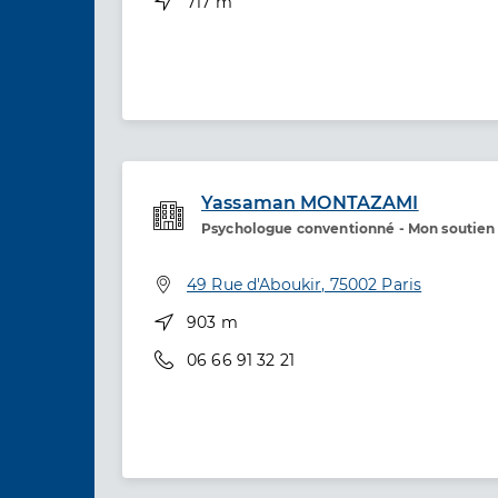
Distance
717 m
Yassaman MONTAZAMI
Psychologue conventionné - Mon soutien
Etablissement de soins
Adresse
49 Rue d'Aboukir, 75002 Paris
Distance
903 m
Téléphone
06 66 91 32 21