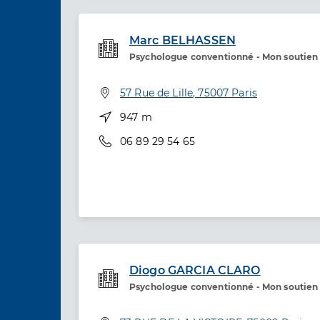
Marc BELHASSEN
Psychologue conventionné - Mon soutien
Etablissement de soins
Adresse
57 Rue de Lille, 75007 Paris
Distance
947 m
Téléphone
06 89 29 54 65
Diogo GARCIA CLARO
Psychologue conventionné - Mon soutien
Etablissement de soins