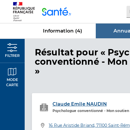
Panneau de gestion des cookies
Information (
4
)
Annuai
dans Annua
Résultat
pour « Psy
FILTRER
conventionné - Mon 
»
MODE
CARTE
Claude Emile NAUDIN
Psychologue conventionné - Mon soutien
Etablissement de soins
Adresse
16 Rue Aristide Briand, 71100 Saint-Ré