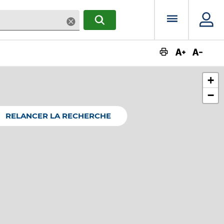
Menu prin
Supprimer
RECHERCHER
Augmente
Dimin
+
−
RELANCER LA RECHERCHE