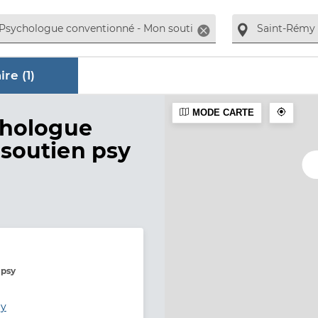
Supprimer
re (
1
)
MODE CARTE
ire
chologue
soutien psy
 psy
my