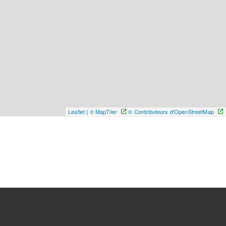
Leaflet
|
© MapTiler
© Contributeurs d'OpenStreetMap