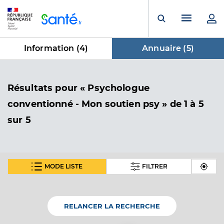
Panneau de gestion des cookies
Menu pr
Ouvrir la rech
Information (
4
)
Annuaire (
5
)
dans Annuaire
Résultats
pour « Psychologue
conventionné - Mon soutien psy »
de 1 à 5
sur 5
MODE LISTE
FILTRER
Viviane GALY
Psychologue conventionné - Mon soutien psy
Etablissement de soins
RELANCER LA RECHERCHE
Adresse
65 Rue de Tenic, 40140 Soustons