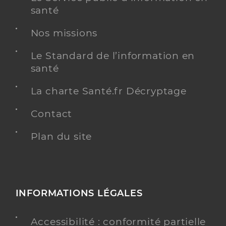
santé
Nos missions
Manon DEPIERROIS
Le Standard de l’information en
Psychologue conventionné - Mon soutien psy
Etablissement de soins
santé
Adresse
3 Impasse les Prairies de Philip, 40140 Soustons
La charte Santé.fr Décryptage
Téléphone
06 84 22 15 22
Contact
Plan du site
Y ALLER
INFORMATIONS LÉGALES
Accessibilité : conformité partielle