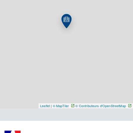
Y ALLER
Leaflet
|
© MapTiler
© Contributeurs d'OpenStreetMap