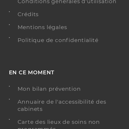
Conditions générales d'utilisation
Crédits
Dr Andreani Olivier
Professionel de santé
Radiologue
Mentions légales
Radiologie
Politique de confidentialité
Spécialités
Adresse
5 Boulevard de La Colle Belle, 06510 Carros
Type de convention
Conventionné secteur 2
EN CE MOMENT
Y ALLER
Mon bilan prévention
Annuaire de l'accessibilité des
Dr Pellegrin Amelie
Professionel de santé
cabinets
Radiologue
Carte des lieux de soins non
Radiologie