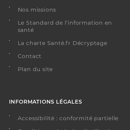
Adresse
5 Boulevard de La Colle Belle, 06510 Carros
Nos missions
Type de convention
Conventionné secteur 1
Le Standard de l’information en
santé
Y ALLER
La charte Santé.fr Décryptage
Contact
Dr Rogopoulos André
Professionel de santé
Radiologue
Plan du site
Radiologie
Spécialités
Adresse
5 Boulevard de La Colle Belle, 06510 Carros
Type de convention
Conventionné secteur 1
INFORMATIONS LÉGALES
Accessibilité : conformité partielle
Y ALLER