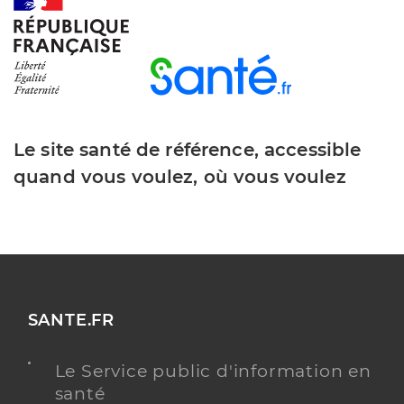
Dr Benzaken Thomas
Professionel de santé
Radiologue
Radiologie
Spécialités
Adresse
5 Boulevard de La Colle Belle, 06510 Carros
Le site santé de référence, accessible
Type de convention
Conventionné secteur 2
quand vous voulez, où vous voulez
Y ALLER
Dr Gallo Giacomo
Professionel de santé
SANTE.FR
Radiologue
Le Service public d'information en
Radiologie
santé
Spécialités