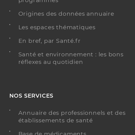
programmés
Spécialités
Adresse
5 Boulevard de La Colle Belle, 06510 Carros
Origines des données annuaire
Type de convention
Conventionné secteur 2
Les espaces thématiques
Y ALLER
En bref, par Santé.fr
Santé et environnement : les bons
réflexes au quotidien
Dr Lund Aurelien
Professionel de santé
Radiologue
Radiologie
NOS SERVICES
Spécialités
Adresse
5 Boulevard de La Colle Belle, 06510 Carros
Type de convention
Conventionné secteur 1
Annuaire des professionnels et des
établissements de santé
Y ALLER
Base de médicaments