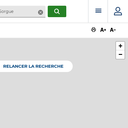
Menu prin
Supprimer
RECHERCHER
Augmente
Dimin
+
−
RELANCER LA RECHERCHE