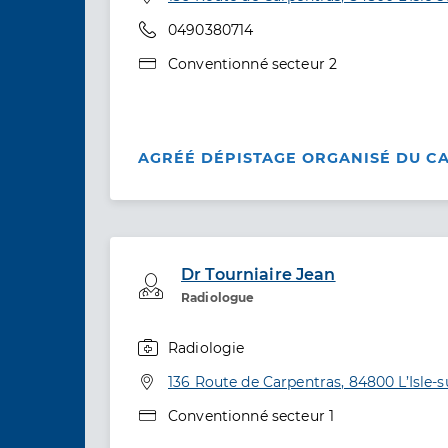
Téléphone
0490380714
Type de convention
Conventionné secteur 2
AGRÉÉ DÉPISTAGE ORGANISÉ DU C
Dr Tourniaire Jean
Professionel de santé
Radiologue
Radiologie
Spécialités
Adresse
136 Route de Carpentras, 84800 L’Isle-
Type de convention
Conventionné secteur 1