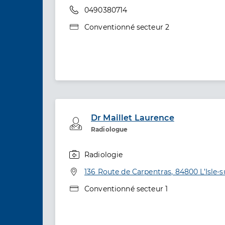
Téléphone
0490380714
Type de convention
Conventionné secteur 2
Dr Maillet Laurence
Professionel de santé
Radiologue
Radiologie
Spécialités
Adresse
136 Route de Carpentras, 84800 L’Isle-
Type de convention
Conventionné secteur 1