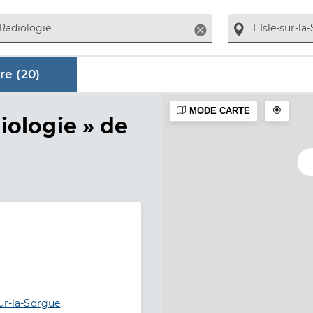
Supprimer
re (
20
)
MODE CARTE
aire
iologie »
de
sur-la-Sorgue