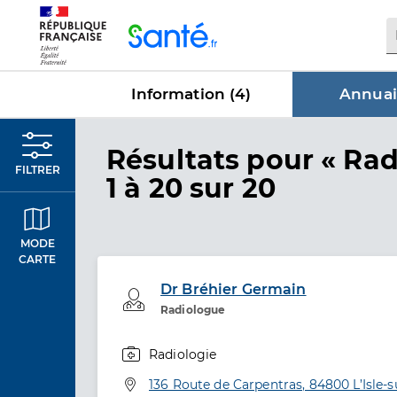
Panneau de gestion des cookies
Information (
4
)
Annuai
dans Annu
Résultats
pour « Rad
FILTRER
1 à 20 sur 20
MODE
CARTE
Dr Bréhier Germain
Professionel de santé
Radiologue
Radiologie
Spécialités
Adresse
136 Route de Carpentras, 84800 L’Isle-