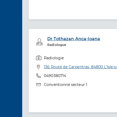
Dr Tothazan Anca-Ioana
Professionel de santé
Radiologue
Radiologie
Spécialités
Adresse
136 Route de Carpentras, 84800 L’Isle-
Téléphone
0490380714
Type de convention
Conventionné secteur 1