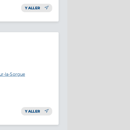
Y ALLER
sur-la-Sorgue
Y ALLER