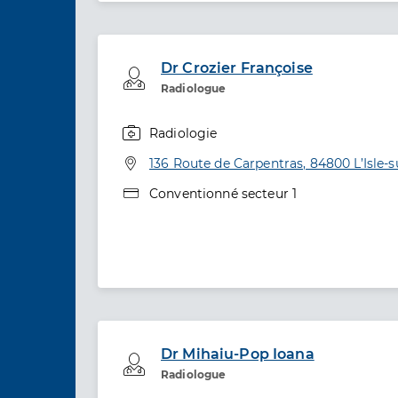
Dr Crozier Françoise
Professionel de santé
Radiologue
Radiologie
Spécialités
Adresse
136 Route de Carpentras, 84800 L’Isle-
Type de convention
Conventionné secteur 1
Dr Mihaiu-Pop Ioana
Professionel de santé
Radiologue