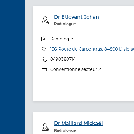
Dr Etievant Johan
Professionel de santé
Radiologue
Radiologie
Spécialités
Adresse
136 Route de Carpentras, 84800 L’Isle-
Téléphone
0490380714
Type de convention
Conventionné secteur 2
Dr Maillard Mickaël
Professionel de santé
Radiologue