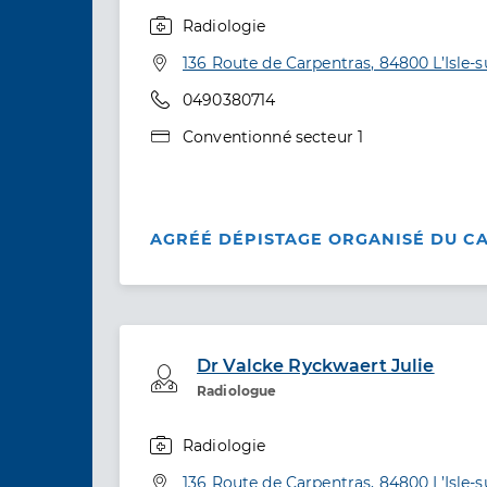
Radiologie
Spécialités
Adresse
136 Route de Carpentras, 84800 L’Isle-
Téléphone
0490380714
Type de convention
Conventionné secteur 1
AGRÉÉ DÉPISTAGE ORGANISÉ DU C
Dr Valcke Ryckwaert Julie
Professionel de santé
Radiologue
Radiologie
Spécialités
Adresse
136 Route de Carpentras, 84800 L’Isle-