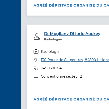
AGRÉÉ DÉPISTAGE ORGANISÉ DU C
Dr Mogilany Di Iorio Audrey
Professionel de santé
Radiologue
Radiologie
Spécialités
Adresse
136 Route de Carpentras, 84800 L’Isle-
Téléphone
0490380714
Type de convention
Conventionné secteur 2
AGRÉÉ DÉPISTAGE ORGANISÉ DU C