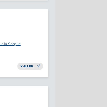
sur-la-Sorgue
Y ALLER