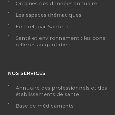
Origines des données annuaire
Radiologie
Spécialités
Les espaces thématiques
Adresse
36 Place Eugene Delacroix, 76120 Le Grand-
Quevilly
En bref, par Santé.fr
Type de convention
Conventionné secteur 1
Santé et environnement : les bons
réflexes au quotidien
Y ALLER
Dr Dubot Catherine
Professionel de santé
NOS SERVICES
Radiologue
Annuaire des professionnels et des
Radiologie
établissements de santé
Spécialités
Adresse
36 Place Eugene Delacroix, 76120 Le Grand-
Quevilly
Base de médicaments
Type de convention
Conventionné secteur 1