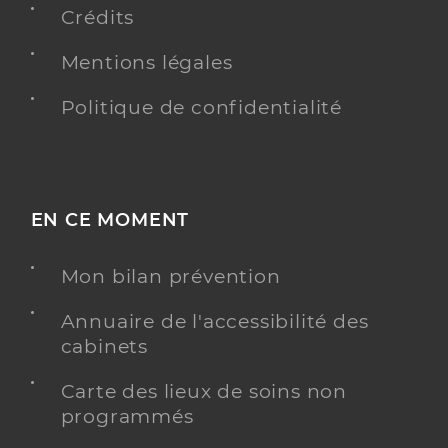
Crédits
Mentions légales
Dr Liegeois Fabien
Professionel de santé
Radiologue
Politique de confidentialité
Radiologie
Spécialités
Adresse
36 Place Eugene Delacroix, 76120 Le Grand-
Quevilly
EN CE MOMENT
Type de convention
Conventionné secteur 1
Mon bilan prévention
Y ALLER
Annuaire de l'accessibilité des
cabinets
Carte des lieux de soins non
Dr Roset Jean-Baptiste
Professionel de santé
programmés
Radiologue