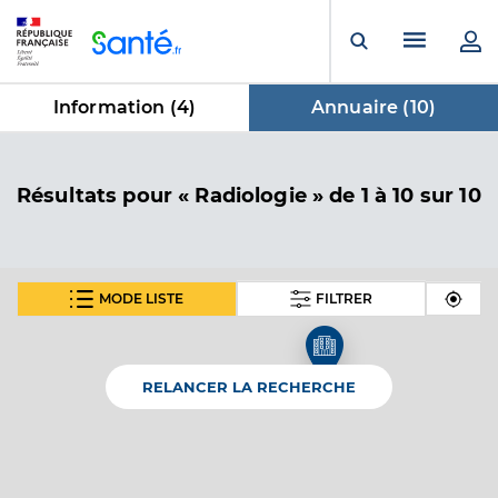
Panneau de gestion des cookies
Menu pr
Ouvrir la rech
Information (
4
)
Annuaire (
10
)
dans Annuaire
Résultats
pour « Radiologie »
de 1 à 10 sur 10
MODE LISTE
FILTRER
Dr Primard Etienne
Professionel de santé
Radiologue
RELANCER LA RECHERCHE
Radiologie
Spécialités
Adresse
36 Place Eugene Delacroix, 76120 Le Grand-
Quevilly