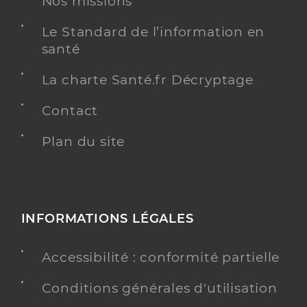
Nos missions
Quevilly
Type de convention
Conventionné secteur 1
Le Standard de l’information en
santé
Y ALLER
La charte Santé.fr Décryptage
Contact
Dr Doucet Sylvain
Plan du site
Professionel de santé
Radiologue
Radiologie
Spécialités
Adresse
36 Place Eugene Delacroix, 76120 Le Grand-
INFORMATIONS LÉGALES
Quevilly
Type de convention
Conventionné secteur 1
Accessibilité : conformité partielle
Conditions générales d'utilisation
Y ALLER