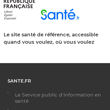
Ch du haut bugey
Centre hospitalier (CH)
Etablissement de soins
Voir l’offre identifiée
Le site santé de référence, accessible
Adresse
1 Route de Veyziat, 01100 Oyonnax
quand vous voulez, où vous voulez
Téléphone
0474731001
Y ALLER
SANTE.FR
Dr Martellacci Serge
Professionel de santé
Radiologue
Le Service public d'information en
santé
Radiologie
Spécialités