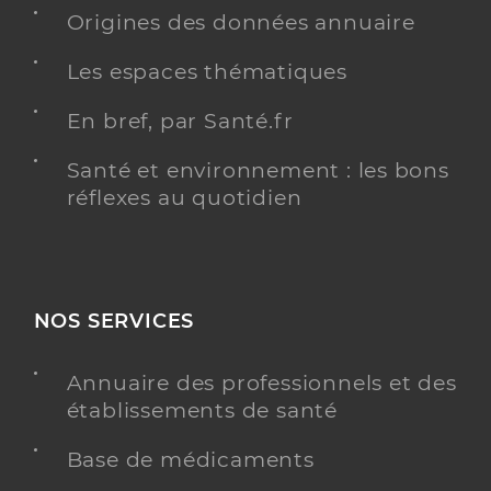
Radiologie
Origines des données annuaire
Spécialités
Adresse
1 Route de Veyziat, 01100 Oyonnax
Les espaces thématiques
Type de convention
Conventionné secteur 1
En bref, par Santé.fr
Y ALLER
Santé et environnement : les bons
réflexes au quotidien
Dr Sibai Maan
Professionel de santé
Radiologue
NOS SERVICES
Radiologie
Spécialités
Adresse
1 Route de Veyziat, 01100 Oyonnax
Annuaire des professionnels et des
établissements de santé
Type de convention
Conventionné secteur 1
Base de médicaments
Y ALLER