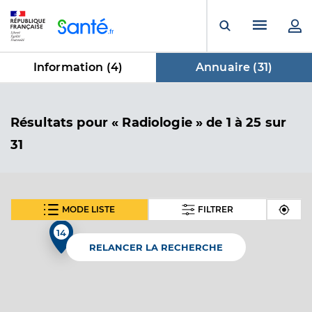
Panneau de gestion des cookies
Menu pr
Ouvrir la rech
Information (
4
)
Annuaire (
31
)
dans Annuaire
Résultats
pour « Radiologie »
de 1 à 25 sur
31
MODE LISTE
FILTRER
SUIVANT
Dr Bergerot Jean-Francois
Professionel de santé
14
Radiologue
RELANCER LA RECHERCHE
Radiologie
Spécialités
Adresse
1 Route de Veyziat, 01100 Oyonnax