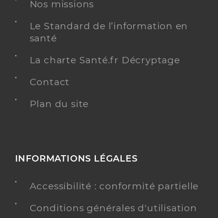
Nos missions
Adresse
1 Route de Veyziat, 01100 Oyonnax
Type de convention
Le Standard de l’information en
Conventionné secteur 2
santé
Y ALLER
La charte Santé.fr Décryptage
Contact
Plan du site
Dr Banaste Nathan
Professionel de santé
Radiologue
Radiologie
Spécialités
Adresse
1 Route de Veyziat, 01100 Oyonnax
INFORMATIONS LÉGALES
Type de convention
Conventionné secteur 2
Accessibilité : conformité partielle
Y ALLER
Conditions générales d'utilisation