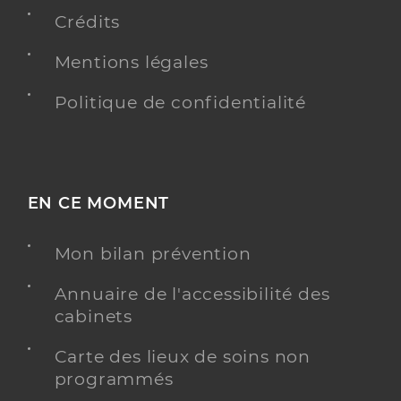
Crédits
Mentions légales
Dr Jouvet Jean-Christophe
Professionel de santé
Radiologue
Politique de confidentialité
Radiologie
Spécialités
Adresse
15bis Rue du Chemin de Fer, 01100 Oyonnax
Type de convention
Conventionné secteur 2
EN CE MOMENT
Y ALLER
Mon bilan prévention
Annuaire de l'accessibilité des
cabinets
Dr Baas Muhanad
Professionel de santé
Carte des lieux de soins non
Radiologue
programmés