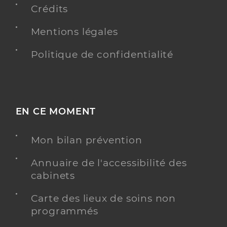
Crédits
Dr Donze Bertrand
Professionel de santé
Radiologue
Mentions légales
Radiologie
Politique de confidentialité
Spécialités
Adresse
30 Route de Dijon, 52200 Saints-Geosmes
Type de convention
Conventionné secteur 1
EN CE MOMENT
Y ALLER
Mon bilan prévention
Annuaire de l'accessibilité des
Dr Lefebvre Karine
Professionel de santé
cabinets
Radiologue
Carte des lieux de soins non
Radiologie
programmés
Spécialités
Adresse
30 Route de Dijon, 52200 Saints-Geosmes