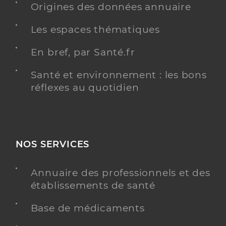
Origines des données annuaire
Type de convention
Conventionné secteur 2
Les espaces thématiques
Y ALLER
En bref, par Santé.fr
Santé et environnement : les bons
réflexes au quotidien
Dr Poismans Pascale
Professionel de santé
Radiologue
Radiologie
NOS SERVICES
Spécialités
Adresse
30 Route de Dijon, 52200 Saints-Geosmes
Type de convention
Conventionné secteur 1
Annuaire des professionnels et des
établissements de santé
Y ALLER
Base de médicaments