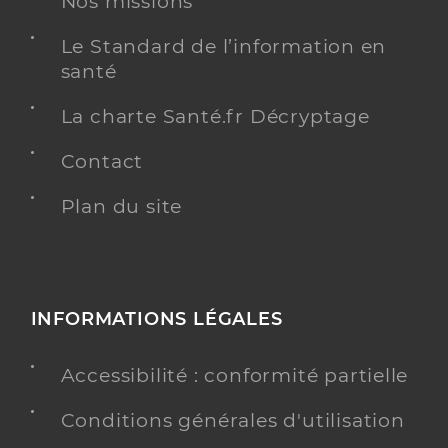
Nos missions
Type de convention
Conventionné secteur 1
Le Standard de l’information en
santé
Y ALLER
La charte Santé.fr Décryptage
Contact
Dr Herbinet Pascal
Professionel de santé
Radiologue
Plan du site
Radiologie
Spécialités
Adresse
30 Route de Dijon, 52200 Saints-Geosmes
Type de convention
Conventionné secteur 2
INFORMATIONS LÉGALES
Accessibilité : conformité partielle
Y ALLER
Conditions générales d'utilisation