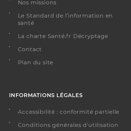
Nos missions
Radiologie
Spécialités
Le Standard de l’information en
Adresse
Car Jean De Lattre De Tassigny, 83500 La Seyne-
santé
sur-Mer
La charte Santé.fr Décryptage
Y ALLER
Contact
Plan du site
Dr Coquart Benjamin
Professionel de santé
Radiologue
Radiologie
INFORMATIONS LÉGALES
Spécialités
Adresse
99 Avenue Saint Roch, 83000 Toulon
Accessibilité : conformité partielle
Y ALLER
Conditions générales d'utilisation