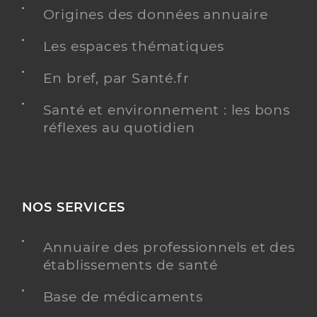
Adresse
1361 Rte A Combattants Fr Indochine, 83500 La
Origines des données annuaire
Seyne-sur-Mer
Les espaces thématiques
Y ALLER
En bref, par Santé.fr
AGRÉÉ DÉPISTAGE ORGANISÉ DU CANCER DU
SEIN
Santé et environnement : les bons
réflexes au quotidien
Dr Belliol Eric
Professionel de santé
Radiologue
NOS SERVICES
Radiologie
Spécialités
Annuaire des professionnels et des
Adresse
Car Jean De Lattre De Tassigny, 83500 La Seyne-
établissements de santé
sur-Mer
Base de médicaments
Y ALLER