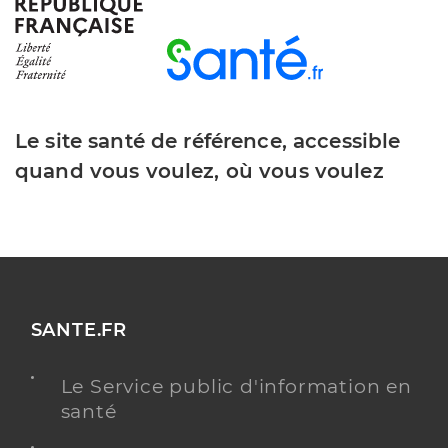
Dr Meens Philippe
Professionel de santé
Radiologue
Radiologie
Le site santé de référence, accessible
Spécialités
Adresse
1361 Rte A Combattants Fr Indochine, 83500 La
quand vous voulez, où vous voulez
Seyne-sur-Mer
Y ALLER
AGRÉÉ DÉPISTAGE ORGANISÉ DU CANCER DU
SEIN
SANTE.FR
Le Service public d'information en
Dr La Folie Trevor
Professionel de santé
santé
Radiologue