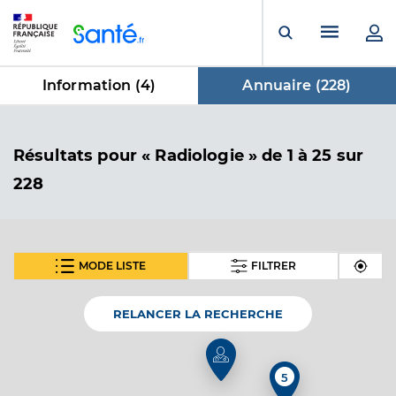
Panneau de gestion des cookies
Menu pr
Ouvrir la rech
Information (
4
)
Annuaire (
228
)
dans Annuaire
Résultats
pour « Radiologie »
de 1 à 25 sur
228
MODE LISTE
FILTRER
SUIVANT
Dr Allain Ugo
Professionel de santé
Radiologue
RELANCER LA RECHERCHE
Radiologie
Spécialités
5
Adresse
1361 Rte A Combattants Fr Indochine, 83500 La