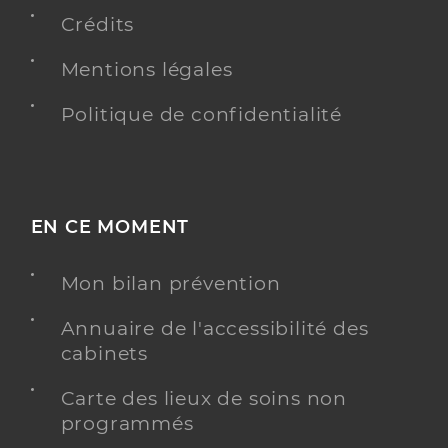
Crédits
Dr Bessieres Michel
Mentions légales
Professionel de santé
Radiologue
Politique de confidentialité
Radiologie
Spécialités
Adresse
Car Jean De Lattre De Tassigny, 83500 La Seyne-
sur-Mer
EN CE MOMENT
Y ALLER
Mon bilan prévention
Annuaire de l'accessibilité des
cabinets
Dr Wikberg Emilie
Professionel de santé
Radiologue
Carte des lieux de soins non
programmés
Radiologie
Spécialités