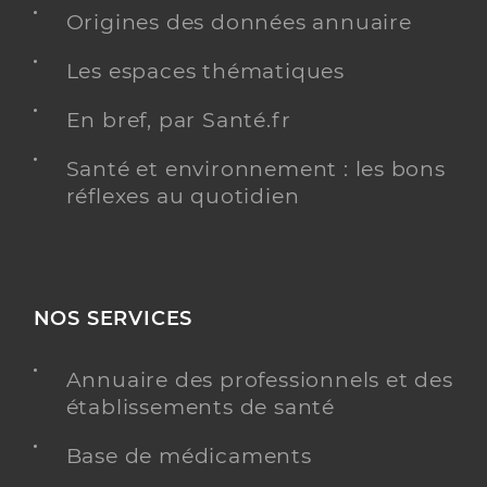
Radiologie
Origines des données annuaire
Spécialités
Adresse
66 Cours Docteur Long, 69003 Lyon
Les espaces thématiques
Type de convention
Conventionné secteur 1
En bref, par Santé.fr
Y ALLER
Santé et environnement : les bons
réflexes au quotidien
Ch louis pradel - hcl
Centre hospitalier régional (CHR)
Etablissement de soins
NOS SERVICES
Voir l’offre identifiée
Annuaire des professionnels et des
Adresse
59 Boulevard Pinel, 69500 Bron
établissements de santé
Téléphone
0825082569
Base de médicaments