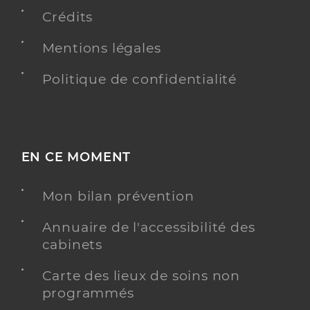
Crédits
Dr Gen Catherine
Professionel de santé
Mentions légales
Radiologue
Politique de confidentialité
Radiologie
Spécialités
Adresse
167 Cours Tolstoï, 69100 Villeurbanne
Téléphone
0478546527
Type de convention
EN CE MOMENT
Conventionné secteur 1
Mon bilan prévention
Y ALLER
Annuaire de l'accessibilité des
cabinets
Dr Wdowik Quentin
Professionel de santé
Carte des lieux de soins non
Radiologue
programmés