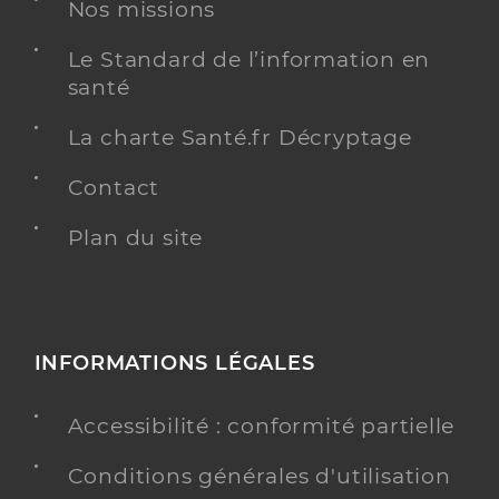
Nos missions
Téléphone
0487650000
Le Standard de l’information en
santé
Y ALLER
La charte Santé.fr Décryptage
Contact
Dr Peltier Bertrand
Professionel de santé
Plan du site
Radiologue
Radiologie
Spécialités
Adresse
158 Rue Léon Blum, 69100 Villeurbanne
INFORMATIONS LÉGALES
Type de convention
Conventionné secteur 1
Accessibilité : conformité partielle
Y ALLER
Conditions générales d'utilisation