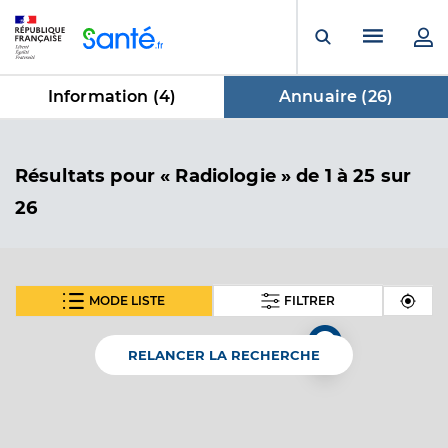
Panneau de gestion des cookies
Menu pr
Ouvrir la rech
Information (
4
)
Annuaire (
26
)
dans Annuaire
Résultats
pour « Radiologie »
de 1 à 25 sur
26
MODE LISTE
FILTRER
SUIVANT
Dr Mouly Jerome
Professionel de santé
9
Radiologue
RELANCER LA RECHERCHE
Radiologie
Spécialités
Adresse
40 Avenue Georges Rougé, 69120 Vaulx-en-Velin