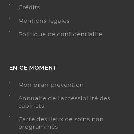
Crédits
Dr Marachet Marie-Agnès
Professionel de santé
Radiologue
Mentions légales
Radiologie
Politique de confidentialité
Spécialités
Adresse
Route de Revel, 31290 Villefranche-de-Lauragais
Type de convention
Conventionné secteur 1
EN CE MOMENT
Y ALLER
Mon bilan prévention
Annuaire de l'accessibilité des
Dr Colombier Daniel
Professionel de santé
cabinets
Radiologue
Carte des lieux de soins non
Radiologie
programmés
Spécialités
Adresse
Route de Revel, 31290 Villefranche-de-Lauragais