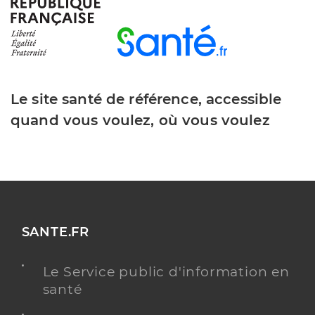
Dr Guillot Thomas
Professionel de santé
Radiologue
Radiologie
Spécialités
Le site santé de référence, accessible
Adresse
Route de Revel, 31290 Villefranche-de-Lauragais
quand vous voulez, où vous voulez
Type de convention
Conventionné secteur 1
Y ALLER
SANTE.FR
Dr Gozlan Alexandre
Professionel de santé
Radiologue
Le Service public d'information en
santé
Radiologie
Spécialités