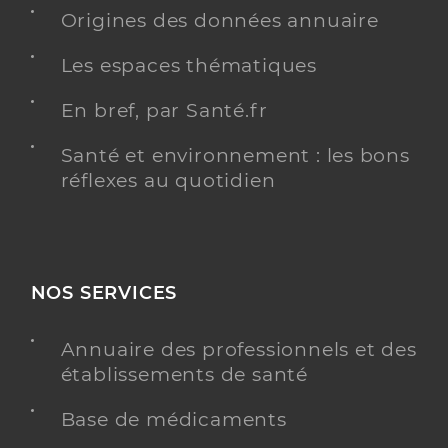
Origines des données annuaire
Type de convention
Conventionné secteur 1
Les espaces thématiques
Y ALLER
En bref, par Santé.fr
Santé et environnement : les bons
réflexes au quotidien
Dr Alunni Jean-Philippe
Professionel de santé
Radiologue
Radiologie
Spécialités
NOS SERVICES
Adresse
Route de Revel, 31290 Villefranche-de-Lauragais
Type de convention
Conventionné secteur 1
Annuaire des professionnels et des
établissements de santé
Y ALLER
Base de médicaments