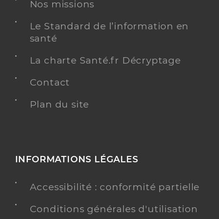
Adresse
Nos missions
Route de Revel, 31290 Villefranche-de-Lauragais
Type de convention
Conventionné secteur 1
Le Standard de l’information en
santé
Y ALLER
La charte Santé.fr Décryptage
Contact
Dr Gnanih Robin
Professionel de santé
Plan du site
Radiologue
Radiologie
Spécialités
Adresse
Route de Revel, 31290 Villefranche-de-Lauragais
INFORMATIONS LÉGALES
Y ALLER
Accessibilité : conformité partielle
Conditions générales d'utilisation