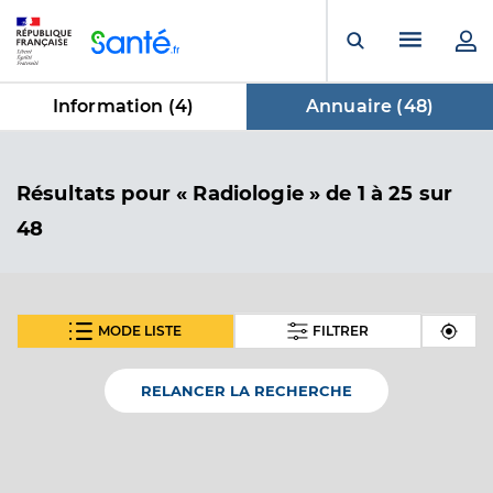
Panneau de gestion des cookies
Menu pr
Ouvrir la rech
Information (
4
)
Annuaire (
48
)
dans Annuaire
Résultats
pour « Radiologie »
de 1 à 25 sur
48
MODE LISTE
FILTRER
SUIVANT
Dr Beyris Laurent
Professionel de santé
Radiologue
RELANCER LA RECHERCHE
Radiologie
Spécialités
Adresse
Route de Revel, 31290 Villefranche-de-Lauragais