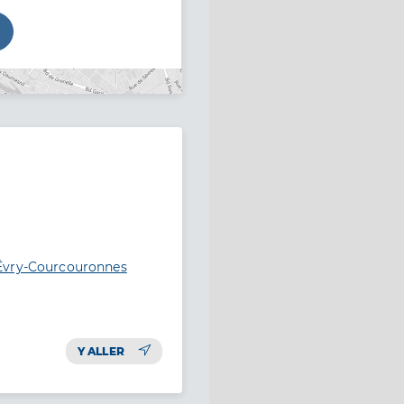
 Évry-Courcouronnes
Y ALLER