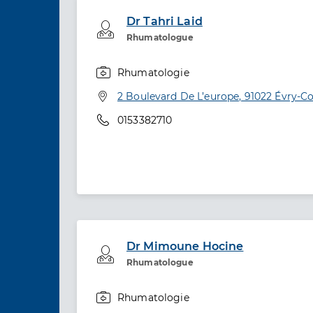
Dr Tahri Laid
Professionel de santé
Rhumatologue
Rhumatologie
Spécialités
Adresse
2 Boulevard De L’europe, 91022 Évry-
Téléphone
0153382710
Dr Mimoune Hocine
Professionel de santé
Rhumatologue
Rhumatologie
Spécialités