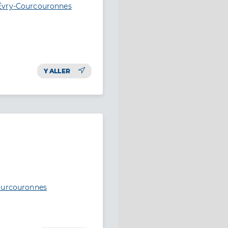
 Évry-Courcouronnes
Y ALLER
Courcouronnes