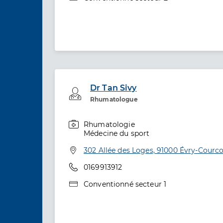
Dr Tan Sivy
Professionel de santé
Rhumatologue
Rhumatologie
Spécialités
Médecine du sport
Adresse
302 Allée des Loges, 91000 Évry-Courc
Téléphone
0169913912
Type de convention
Conventionné secteur 1