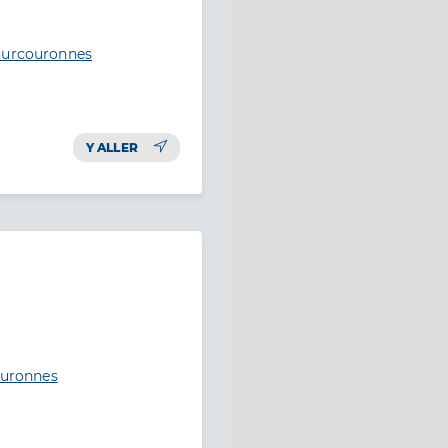
Courcouronnes
Y ALLER
couronnes