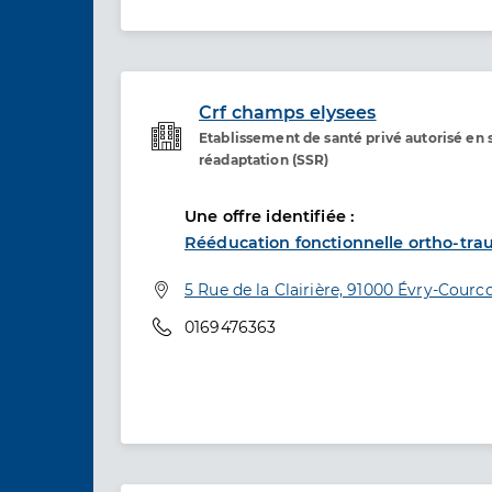
Crf champs elysees
Etablissement de santé privé autorisé en s
Etablissement de soins
réadaptation (SSR)
Une offre identifiée :
Rééducation fonctionnelle ortho-tr
Adresse
5 Rue de la Clairière, 91000 Évry-Cour
Téléphone
0169476363