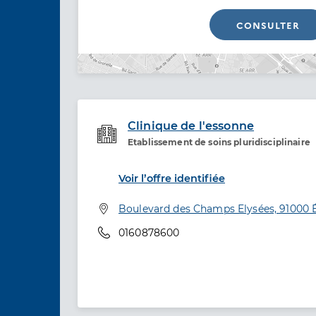
CONSULTER
Clinique de l'essonne
Etablissement de soins pluridisciplinaire
Etablissement de soins
Voir l’offre identifiée
Adresse
Boulevard des Champs Elysées, 91000
Téléphone
0160878600