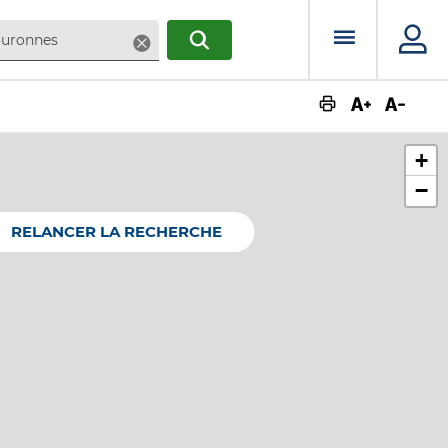
Menu prin
Supprimer
RECHERCHER
Augmente
Dimin
+
−
RELANCER LA RECHERCHE