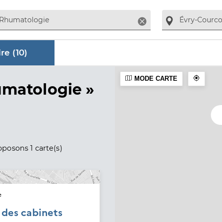
Supprimer
re (
10
)
MODE CARTE
aire
umatologie »
posons 1 carte(s)
e
é des cabinets