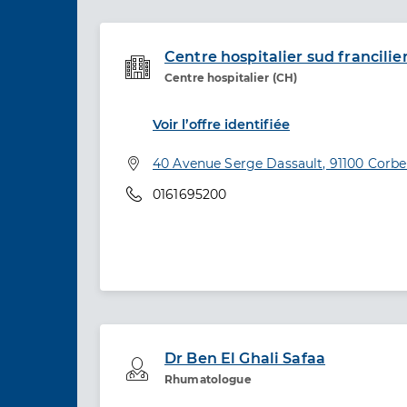
Centre hospitalier sud francilien
Centre hospitalier (CH)
Etablissement de soins
Voir l’offre identifiée
Adresse
40 Avenue Serge Dassault, 91100 Corbe
Téléphone
0161695200
Dr Ben El Ghali Safaa
Professionel de santé
Rhumatologue