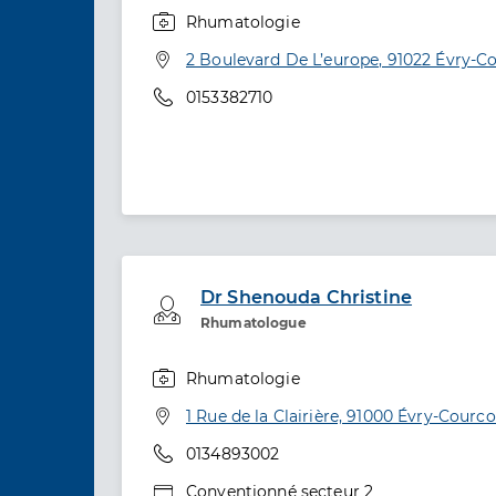
Rhumatologie
Spécialités
Adresse
2 Boulevard De L’europe, 91022 Évry-
Téléphone
0153382710
Dr Shenouda Christine
Professionel de santé
Rhumatologue
Rhumatologie
Spécialités
Adresse
1 Rue de la Clairière, 91000 Évry-Cour
Téléphone
0134893002
Type de convention
Conventionné secteur 2