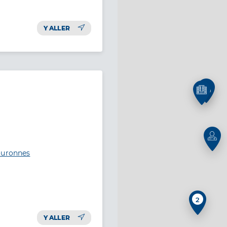
Y ALLER
ouronnes
2
Y ALLER