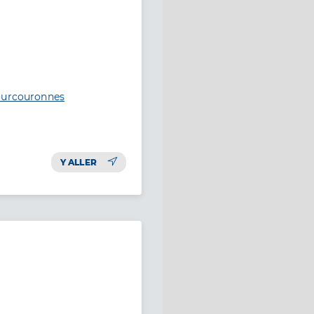
Courcouronnes
Y ALLER