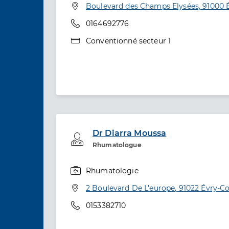
Adresse
Boulevard des Champs Elysées, 91000
Téléphone
0164692776
Type de convention
Conventionné secteur 1
Dr Diarra Moussa
Professionel de santé
Rhumatologue
Rhumatologie
Spécialités
Adresse
2 Boulevard De L’europe, 91022 Évry-
Téléphone
0153382710