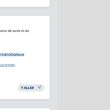
oins de suite et de
aumatologique
couronnes
Y ALLER