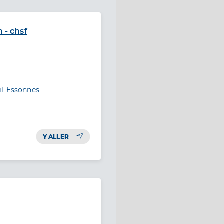
 - chsf
il-Essonnes
Y ALLER