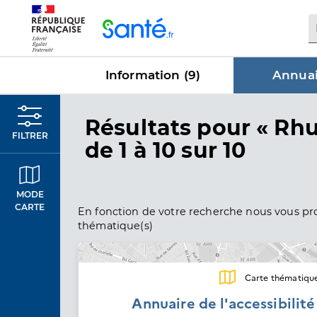
Panneau de gestion des cookies
Information (
9
)
Annuai
dans Annu
Résultats
pour « Rh
FILTRER
de 1 à 10 sur 10
MODE
CARTE
En fonction de votre recherche nous vous pro
thématique(s)
Carte thématiqu
Annuaire de l'accessibilit