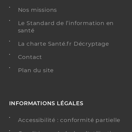
Nos missions
Adresse
135 Rue du Président Coty, 59200 Tourcoing
Téléphone
Le Standard de l’information en
+33 3 20 69 49 49
santé
Y ALLER
La charte Santé.fr Décryptage
Contact
Plan du site
Dr Roches Elisabeth
Professionel de santé
Rhumatologue
Rhumatologie
Spécialités
Adresse
1 Rue des Francs, 59200 Tourcoing
INFORMATIONS LÉGALES
Téléphone
0320276767
Accessibilité : conformité partielle
Type de convention
Conventionné secteur 1