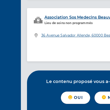
Association Sos Medecins Beau
Lieu de soins non programmés
Service de santé
Adresse
36 Avenue Salvador Allende, 60000 Be
Le contenu proposé vous a-t-
OUI