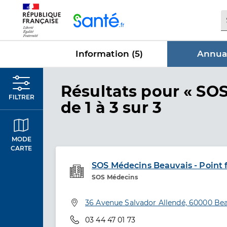
Panneau de gestion des cookies
Information (
5
)
Annuai
dans Annu
Résultats
pour « SO
FILTRER
de 1 à 3 sur 3
MODE
CARTE
SOS Médecins Beauvais - Point 
SOS Médecins
Etablissement de soins
Adresse
36 Avenue Salvador Allendé, 60000 Be
Téléphone
03 44 47 01 73