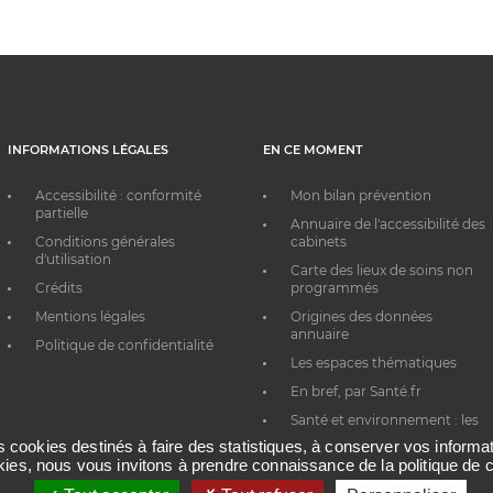
INFORMATIONS LÉGALES
EN CE MOMENT
Accessibilité : conformité
Mon bilan prévention
partielle
Annuaire de l'accessibilité des
Conditions générales
cabinets
d'utilisation
Carte des lieux de soins non
Crédits
programmés
Mentions légales
Origines des données
annuaire
Politique de confidentialité
Les espaces thématiques
En bref, par Santé.fr
Santé et environnement : les
bons réflexes au quotidien
es cookies destinés à faire des statistiques, à conserver vos inform
okies, nous vous invitons à prendre connaissance de la politique de c