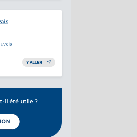
vais
auvais
Y ALLER
il été utile ?
NON