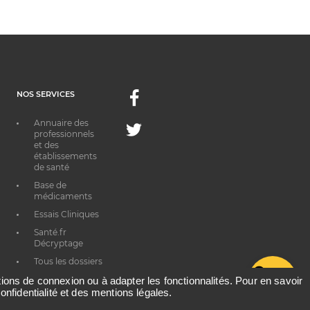
NOS SERVICES
Facebook
Annuaire des
Twitter
professionnels
et des
établissements
de santé
Base de
médicaments
Essais Cliniques
Santé.fr
Décryptage
Tous les dossiers
G
thématiques
ations de connexion ou à adapter les fonctionnalités. Pour en savoir
onfidentialité et des mentions légales.