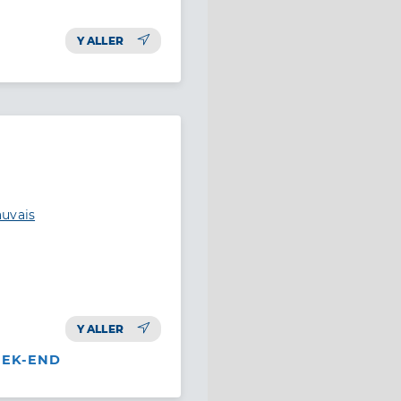
Y ALLER
auvais
Y ALLER
EEK-END