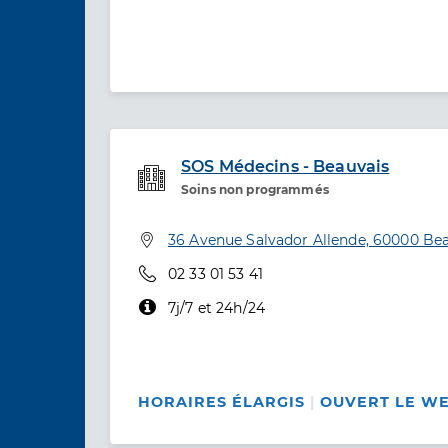
SOS Médecins - Beauvais
Soins non programmés
Etablissement de soins
Adresse
36 Avenue Salvador Allende, 60000 Be
Téléphone
02 33 01 53 41
7j/7 et 24h/24
HORAIRES ÉLARGIS
OUVERT LE W