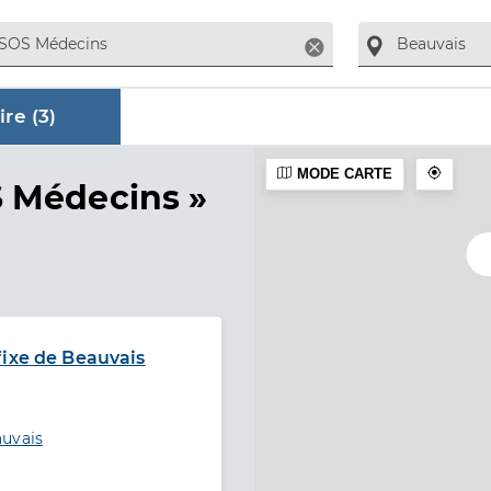
Supprimer
re (
3
)
MODE CARTE
aire
S Médecins »
fixe de Beauvais
auvais