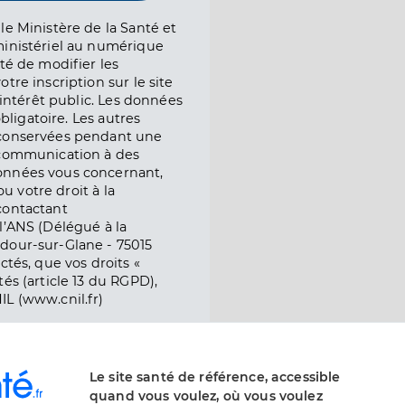
le Ministère de la Santé et
ministériel au numérique
té de modifier les
tre inscription sur le site
l’intérêt public. Les données
obligatoire. Les autres
 conservées pendant une
e communication à des
onnées vous concernant,
ou votre droit à la
contactant
l’ANS (Délégué à la
dour-sur-Glane - 75015
ctés, que vos droits «
és (article 13 du RGPD),
IL (www.cnil.fr)
Le site santé de référence, accessible
quand vous voulez, où vous voulez