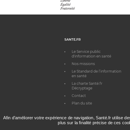
SANTE.FR
Le Service public
d'information en santé
Nos missions
Le Standard de l’information
en santé
La charte Santé.fr
Décryptage
Contact
Plan du site
Afin d’améliorer votre expérience de navigation, Santé.fr utilise d
plus sur la finalité précise de ces co