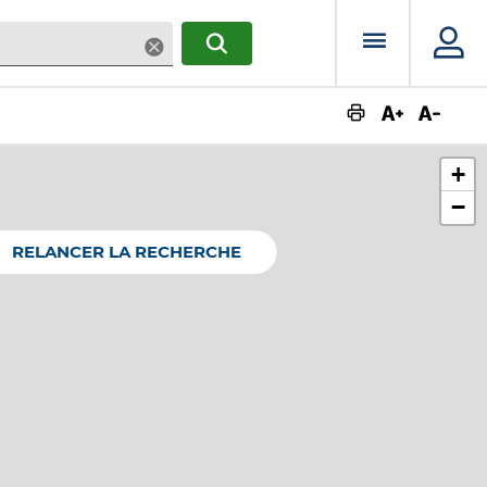
Menu prin
Supprimer
RECHERCHER
Augmente
Dimin
+
−
RELANCER LA RECHERCHE