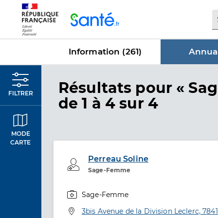
Panneau de gestion des cookies
Information (
261
)
Annuai
dans Annu
Résultats
pour « Sa
FILTRER
de 1 à 4 sur 4
MODE
CARTE
Perreau Soline
Professionel de santé
Sage-Femme
Sage-Femme
Spécialités
Adresse
3bis Avenue de la Division Leclerc, 784