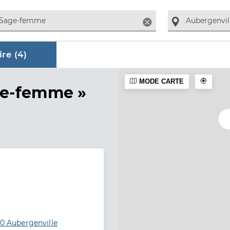
Supprimer
re (
4
)
MODE CARTE
aire
ge-femme »
10 Aubergenville