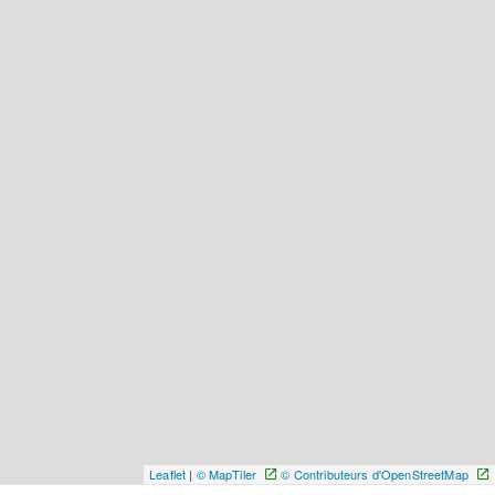
Leaflet
|
© MapTiler
© Contributeurs d'OpenStreetMap