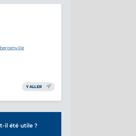
ubergenville
Y ALLER
il été utile ?