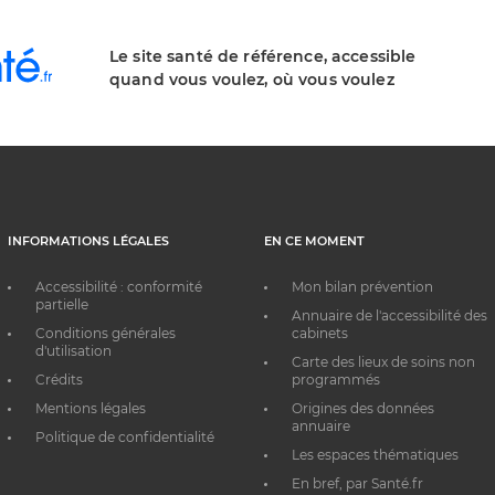
Le site santé de référence, accessible
quand vous voulez, où vous voulez
INFORMATIONS LÉGALES
EN CE MOMENT
Accessibilité : conformité
Mon bilan prévention
partielle
Annuaire de l'accessibilité des
Conditions générales
cabinets
d'utilisation
Carte des lieux de soins non
Crédits
programmés
Mentions légales
Origines des données
annuaire
Politique de confidentialité
Les espaces thématiques
En bref, par Santé.fr