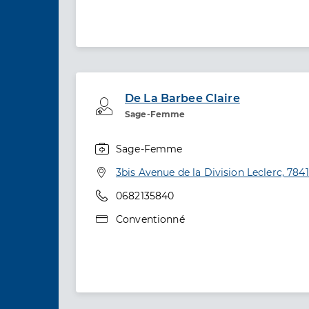
De La Barbee Claire
Professionel de santé
Sage-Femme
Sage-Femme
Spécialités
Adresse
3bis Avenue de la Division Leclerc, 784
Téléphone
0682135840
Type de convention
Conventionné