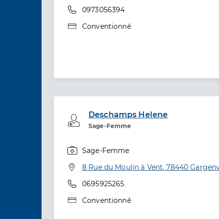
Téléphone
0973056394
Type de convention
Conventionné
Deschamps Helene
Professionel de santé
Sage-Femme
Sage-Femme
Spécialités
Adresse
8 Rue du Moulin à Vent, 78440 Gargenv
Téléphone
0695925265
Type de convention
Conventionné