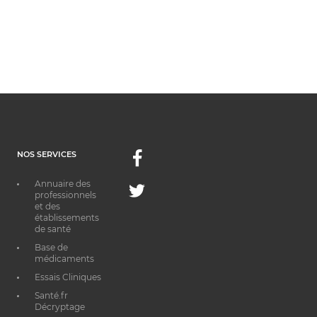
NOS SERVICES
Facebook
Annuaire des
Twitter
professionnels
et des
établissements
de santé
Base de
médicaments
Essais Cliniques
Santé.fr
Décryptage