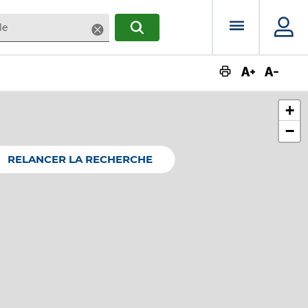
Menu prin
Supprimer
RECHERCHER
Augmente
Dimin
+
−
RELANCER LA RECHERCHE