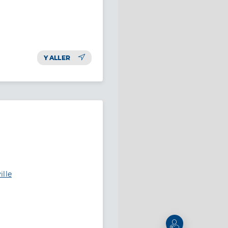
Y ALLER
ille