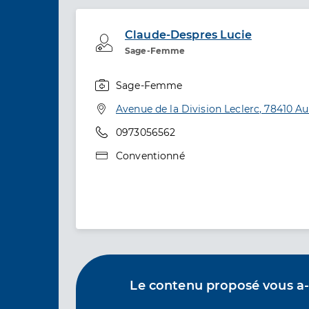
Claude-Despres Lucie
Professionel de santé
Sage-Femme
Sage-Femme
Spécialités
Adresse
Avenue de la Division Leclerc, 78410 A
Téléphone
0973056562
Type de convention
Conventionné
Le contenu proposé vous a-t-