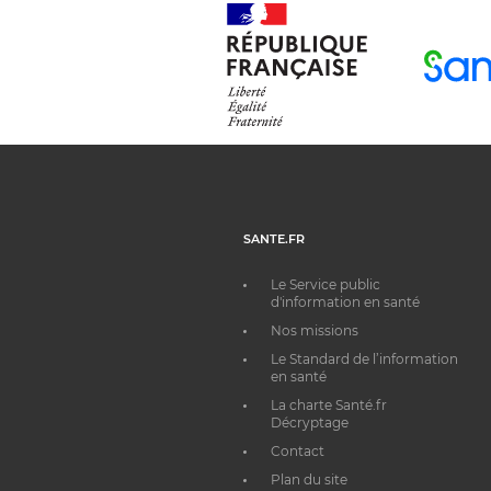
SANTE.FR
Le Service public
d'information en santé
Nos missions
Le Standard de l’information
en santé
La charte Santé.fr
Décryptage
Contact
Plan du site