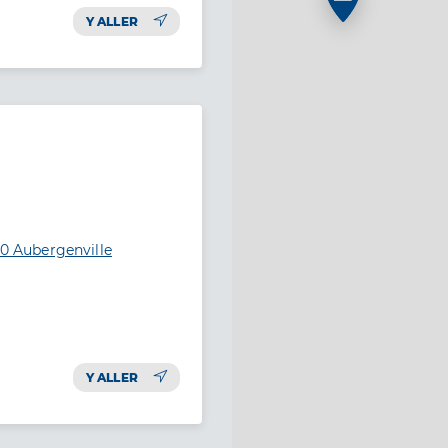
Y ALLER
10 Aubergenville
Y ALLER