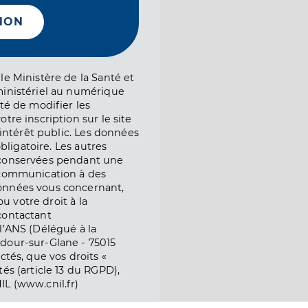
NON
le Ministère de la Santé et
ministériel au numérique
té de modifier les
tre inscription sur le site
l’intérêt public. Les données
obligatoire. Les autres
 conservées pendant une
e communication à des
onnées vous concernant,
ou votre droit à la
contactant
l’ANS (Délégué à la
dour-sur-Glane - 75015
ctés, que vos droits «
és (article 13 du RGPD),
IL (www.cnil.fr)