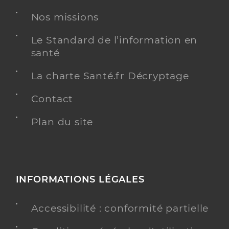
Adresse
205 Grande Rue, 01120 Montluel
Nos missions
Téléphone
0478550057
Le Standard de l’information en
santé
Y ALLER
La charte Santé.fr Décryptage
Contact
Plan du site
INFORMATIONS LÉGALES
Accessibilité : conformité partielle