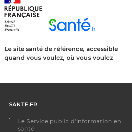
Millet Nathalie
Professionel de santé
Sage-Femme
Sage-Femme
Spécialités
Adresse
34 Place de la Gare, 01120 Montluel
Téléphone
0478061620
Le site santé de référence, accessible
Type de convention
Conventionné
quand vous voulez, où vous voulez
Y ALLER
Paillet Sarah
Professionel de santé
SANTE.FR
Sage-Femme
Le Service public d'information en
Sage-Femme
santé
Spécialités