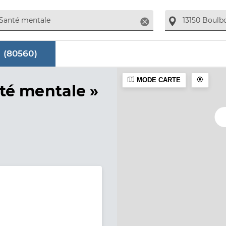
Supprimer
 (
80560
)
MODE CARTE
aire
té mentale »