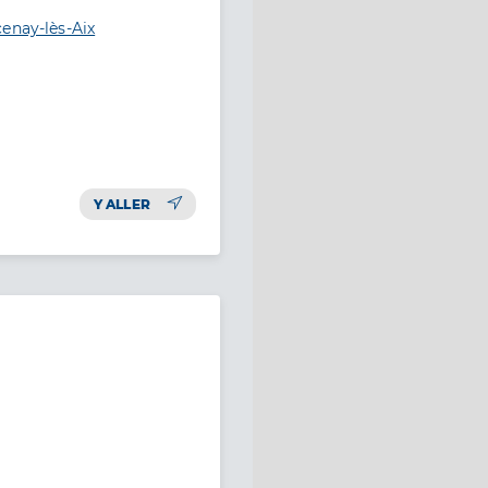
enay-lès-Aix
Y ALLER