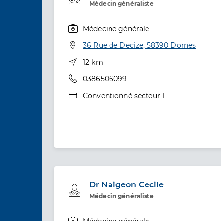
Médecin généraliste
Médecine générale
Spécialités
Adresse
36 Rue de Decize, 58390 Dornes
Distance
12 km
Téléphone
0386506099
Type de convention
Conventionné secteur 1
Dr Naigeon Cecile
Professionel de santé
Médecin généraliste
Médecine générale