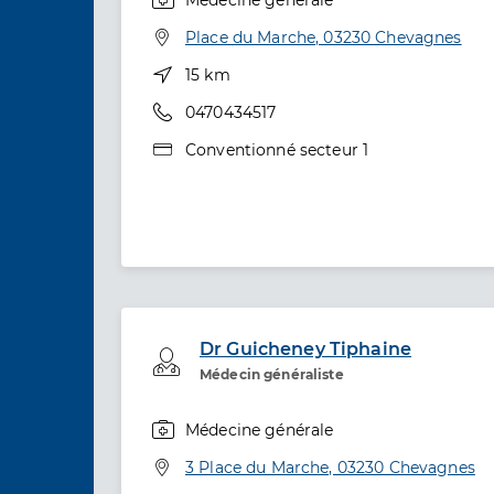
Spécialités
Adresse
Place du Marche, 03230 Chevagnes
Distance
15 km
Téléphone
0470434517
Type de convention
Conventionné secteur 1
Dr Guicheney Tiphaine
Professionel de santé
Médecin généraliste
Médecine générale
Spécialités
Adresse
3 Place du Marche, 03230 Chevagnes