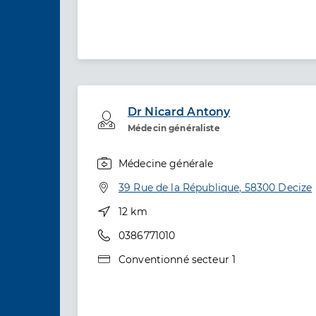
Dr Nicard Antony
Professionel de santé
Médecin généraliste
Médecine générale
Spécialités
Adresse
39 Rue de la République, 58300 Decize
Distance
12 km
Téléphone
0386771010
Type de convention
Conventionné secteur 1