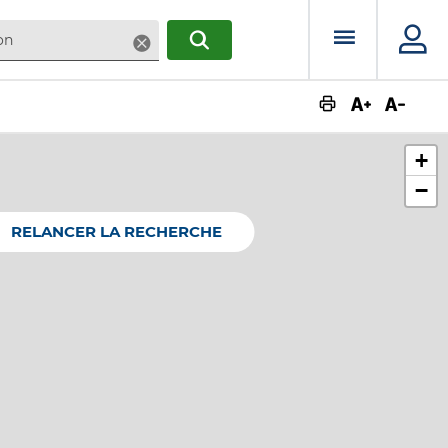
Menu prin
Supprimer
RECHERCHER
Augmente
Dimin
+
−
RELANCER LA RECHERCHE