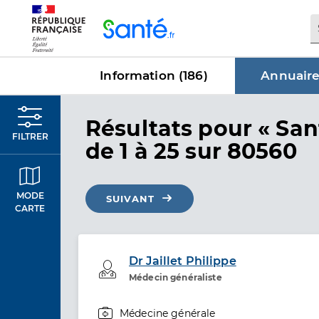
Panneau de gestion des cookies
Information (
186
)
Annuaire
dans Annu
Résultats
pour « San
FILTRER
de 1 à 25 sur 80560
MODE
SUIVANT
CARTE
Dr Jaillet Philippe
Professionel de santé
Médecin généraliste
Médecine générale