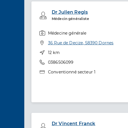
Dr Julien Regis
Professionel de santé
Médecin généraliste
Médecine générale
Spécialités
Adresse
36 Rue de Decize, 58390 Dornes
Distance
12 km
Téléphone
0386506099
Type de convention
Conventionné secteur 1
Dr Vincent Franck
Professionel de santé