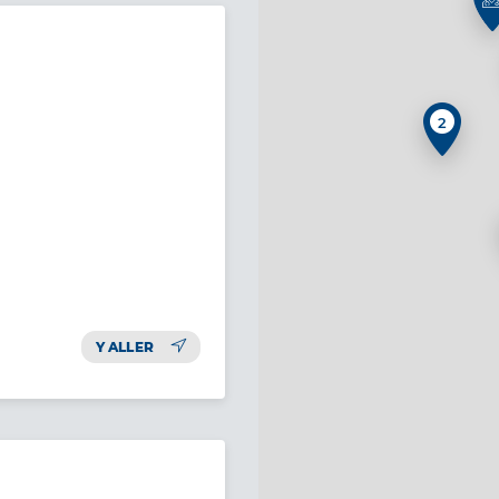
2
Y ALLER