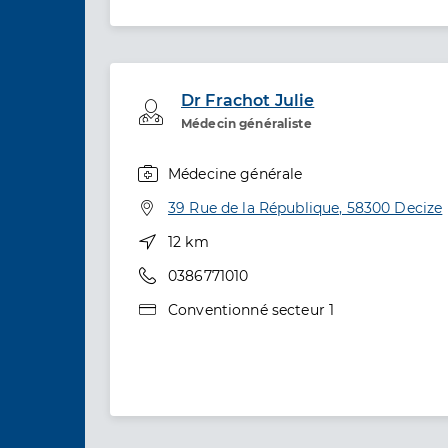
Dr Frachot Julie
Professionel de santé
Médecin généraliste
Médecine générale
Spécialités
Adresse
39 Rue de la République, 58300 Decize
Distance
12 km
Téléphone
0386771010
Type de convention
Conventionné secteur 1