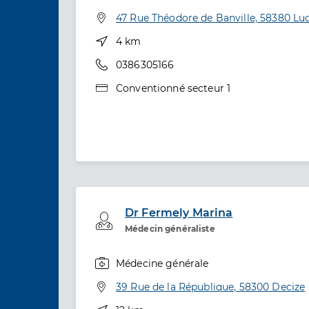
Spécialités
Adresse
47 Rue Théodore de Banville, 58380 Luc
Distance
4 km
Téléphone
0386305166
Type de convention
Conventionné secteur 1
Dr Fermely Marina
Professionel de santé
Médecin généraliste
Médecine générale
Spécialités
Adresse
39 Rue de la République, 58300 Decize