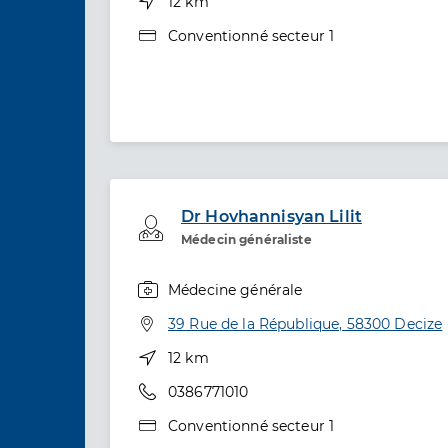
Distance
12 km
Type de convention
Conventionné secteur 1
Dr Hovhannisyan Lilit
Professionel de santé
Médecin généraliste
Médecine générale
Spécialités
Adresse
39 Rue de la République, 58300 Decize
Distance
12 km
Téléphone
0386771010
Type de convention
Conventionné secteur 1