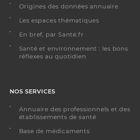
Origines des données annuaire
Y ALLER
Les espaces thématiques
En bref, par Santé.fr
Santé et environnement : les bons
Dr Deval Vincent
Professionel de santé
réflexes au quotidien
Médecin généraliste
Médecine générale
Spécialités
Médecine du sport
Adresse
190 Rue Marcelle Isoard, 13090 Aix-en-Provence
NOS SERVICES
Annuaire des professionnels et des
Y ALLER
établissements de santé
Base de médicaments