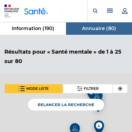
Panneau de gestion des cookies
Menu pr
Ouvrir la rech
Information (
190
)
Annuaire (
80
)
dans Annuaire
Résultats
pour « Santé mentale »
de 1 à 25
sur 80
MODE LISTE
FILTRER
2
SUIVANT
Dr Bonino Lisa
2
Professionel de santé
Médecin généraliste
RELANCER LA RECHERCHE
Médecine générale
Spécialités
4
Adresse
385 Rue Léon Foucault, 13100 Aix-en-Provence