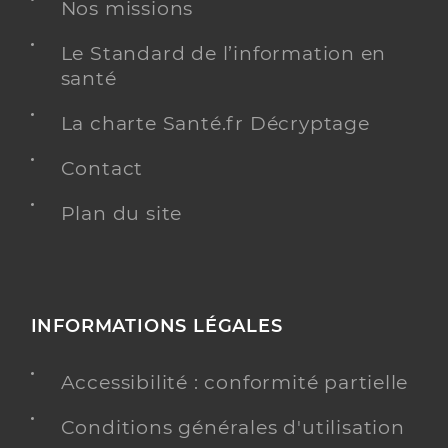
Dr Scotto Di Carlo Laura
Professionel de santé
Nos missions
Médecin généraliste
Le Standard de l’information en
santé
Médecine générale
Spécialités
Adresse
315 Avenue Jean Moulin, 13480 Cabriès
La charte Santé.fr Décryptage
Téléphone
0677339052
Contact
Type de convention
Conventionné secteur 2
Plan du site
Y ALLER
INFORMATIONS LÉGALES
Dr Zemiro Stephane
Professionel de santé
Médecin généraliste
Accessibilité : conformité partielle
Médecine générale
Conditions générales d'utilisation
Spécialités
Médecine tropicale