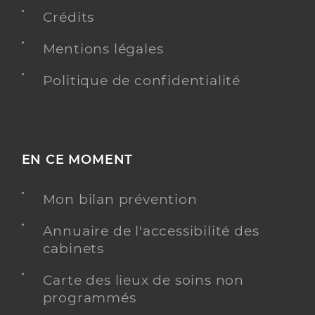
Médecine du sport
Crédits
Adresse
190 Rue Marcelle Isoard, 13090 Aix-en-Provence
Mentions légales
Téléphone
0442595627
Type de convention
Conventionné secteur 1
Politique de confidentialité
Y ALLER
EN CE MOMENT
Dr Guillou Gilles
Professionel de santé
Mon bilan prévention
Psychiatre
Annuaire de l'accessibilité des
Psychiatrie
cabinets
Spécialités
Adresse
2010 Avenue de la Croix d’Or, 13320 Bouc-Bel-Air
Carte des lieux de soins non
Téléphone
0442547759
programmés
Type de convention
Conventionné secteur 1