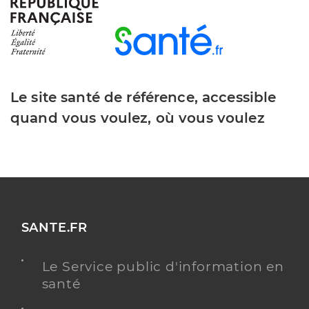
Dr Rocca Delphine
Professionel de santé
Médecin généraliste
Le site santé de référence, accessible
Médecine générale
quand vous voulez, où vous voulez
Spécialités
Adresse
4 Boulevard des Deux ormes, 13090 Aix-en-
Provence
Téléphone
0442522622
Type de convention
Conventionné secteur 1
SANTE.FR
Y ALLER
Le Service public d'information en
santé