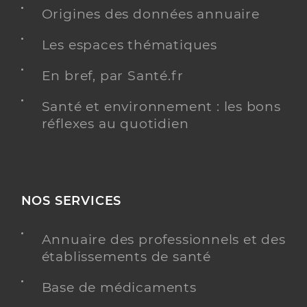
Origines des données annuaire
Dr Arie Daniel
Professionel de santé
Médecin généraliste
Les espaces thématiques
Médecine générale
En bref, par Santé.fr
Spécialités
Angiologie
Adresse
135 Allee Georges Gonnet, 13730 Saint-Victoret
Santé et environnement : les bons
réflexes au quotidien
Type de convention
Conventionné secteur 1
Y ALLER
NOS SERVICES
Dr Lemarchand Katia
Professionel de santé
Annuaire des professionnels et des
Psychiatre
établissements de santé
Psychiatrie
Base de médicaments
Spécialités