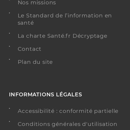
Nos missions
Psychiatrie
Le Standard de l’information en
Spécialités
Adresse
15 Avenue Henri Barrelet, 13700 Marignane
santé
La charte Santé.fr Décryptage
Y ALLER
Contact
Plan du site
Dr Jego-Biava Laurence
Professionel de santé
Médecin généraliste
Médecine générale
INFORMATIONS LÉGALES
Spécialités
Adresse
12 Avenue Jean Jaures, 13700 Marignane
Téléphone
0442792530
Accessibilité : conformité partielle
Type de convention
Conventionné secteur 1
Conditions générales d'utilisation