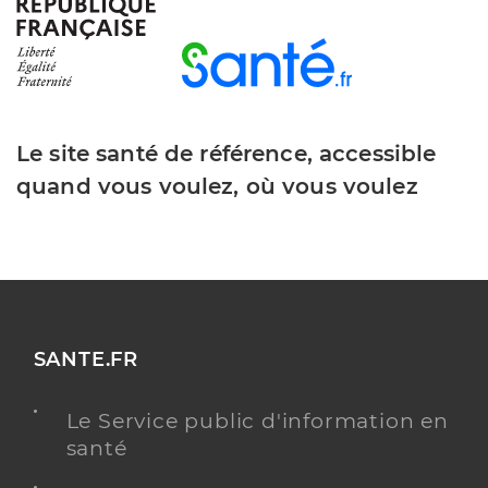
Dr Martinez Pierre-Yves
Professionel de santé
Médecin généraliste
Médecine générale
Le site santé de référence, accessible
Spécialités
Adresse
222 Boulevard Edouard Herriot, 13730 Saint-
quand vous voulez, où vous voulez
Victoret
Téléphone
0442753333
Type de convention
Conventionné secteur 1
Y ALLER
SANTE.FR
Le Service public d'information en
santé
Dr Zarade Philippe
Professionel de santé
Psychiatre