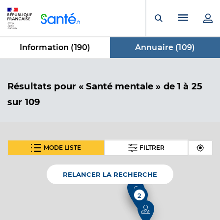
Panneau de gestion des cookies
Menu pr
Ouvrir la rech
Information (
190
)
Annuaire (
109
)
dans Annuaire
Résultats
pour « Santé mentale »
de 1 à 25
sur 109
MODE LISTE
FILTRER
SUIVANT
Clinique de l'escale
Maison de santé pour maladies mentales
Etablissement de soins
RELANCER LA RECHERCHE
Voir l’offre identifiée
2
Adresse
30 Boulevard Felix de Kerimel, 13730 Saint-