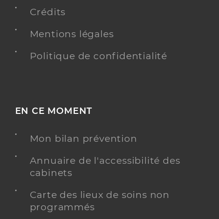
Crédits
Y ALLER
Mentions légales
Politique de confidentialité
Dr Dessaint Severine
Professionel de santé
Médecin généraliste
Médecine générale
Spécialités
EN CE MOMENT
Adresse
1 Avenue Guynemer, 13700 Marignane
Téléphone
0442317101
Mon bilan prévention
Type de convention
Conventionné secteur 1
Annuaire de l'accessibilité des
cabinets
Y ALLER
Carte des lieux de soins non
programmés