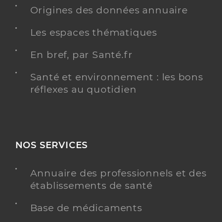
Origines des données annuaire
Les espaces thématiques
Dr Delfour Bernard
Professionel de santé
En bref, par Santé.fr
Médecin généraliste
Santé et environnement : les bons
Médecine générale
réflexes au quotidien
Spécialités
Adresse
362 Avenue Ferdinand Arnaud, 13850 Gréasque
Téléphone
0442588847
Type de convention
Conventionné secteur 1
NOS SERVICES
Y ALLER
Annuaire des professionnels et des
établissements de santé
Base de médicaments
Dr Musy Clémence
Professionel de santé