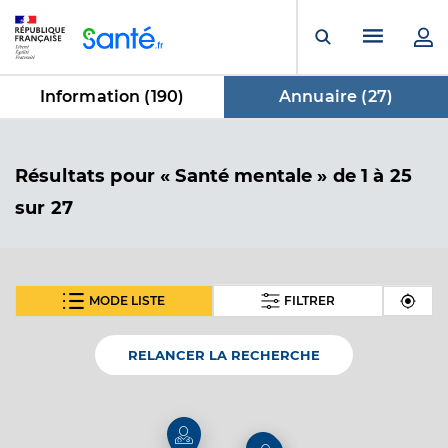
Panneau de gestion des cookies
Menu pr
Ouvrir la rech
Information (
190
)
Annuaire (
27
)
dans Annuaire
Résultats
pour « Santé mentale »
de 1 à 25
sur 27
MODE LISTE
FILTRER
SUIVANT
Dr Giovanni Audrey
Professionel de santé
Médecin généraliste
RELANCER LA RECHERCHE
Médecine générale
Spécialités
Adresse
Avenue De Villelongue, 13790 Peynier