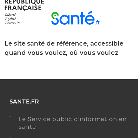
Y ALLER
Dr De Baillou Alexandre
Professionel de santé
Médecin généraliste
Le site santé de référence, accessible
quand vous voulez, où vous voulez
Médecine générale
Spécialités
Adresse
2079 Route de Rousset, 13530 Trets
Téléphone
0978270599
Type de convention
Conventionné secteur 1
SANTE.FR
Y ALLER
Le Service public d'information en
santé