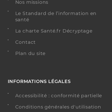
Dr Vinay Laurent
Professionel de santé
Nos missions
Médecin généraliste
Le Standard de l’information en
Médecine générale
santé
Spécialités
Adresse
28 Place Paul Borde, 13790 Rousset
La charte Santé.fr Décryptage
Téléphone
0661647101
Contact
Type de convention
Conventionné secteur 1
Plan du site
Y ALLER
INFORMATIONS LÉGALES
Dr Sancini Florent
Professionel de santé
Médecin généraliste
Accessibilité : conformité partielle
Médecine générale
Conditions générales d'utilisation
Spécialités
Adresse