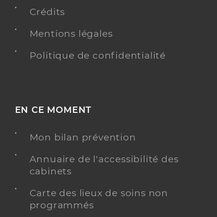
2079 Route de Rousset, 13530 Trets
Crédits
Téléphone
0442633117
Mentions légales
Type de convention
Conventionné secteur 1
Politique de confidentialité
Y ALLER
EN CE MOMENT
Dr Caille Maelise
Professionel de santé
Médecin généraliste
Mon bilan prévention
Médecine générale
Spécialités
Annuaire de l'accessibilité des
Adresse
Avenue Ferdinand Arnaud, 13850 Gréasque
cabinets
Téléphone
0442588025
Carte des lieux de soins non
programmés
Y ALLER