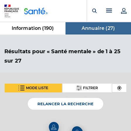
Panneau de gestion des cookies
Menu pr
Ouvrir la rech
Information (
190
)
Annuaire (
27
)
dans Annuaire
Résultats
pour « Santé mentale »
de 1 à 25
sur 27
MODE LISTE
FILTRER
SUIVANT
Dr Le Portz Camille
Professionel de santé
Médecin généraliste
RELANCER LA RECHERCHE
Médecine générale
Spécialités
Adresse
Avenue Ferdinand Arnaud, 13850 Gréasque