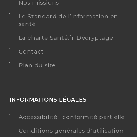
Nos missions
Médecine générale
Le Standard de l’information en
Spécialités
Adresse
8 Rue du Jeu de Boules, 13710 Fuveau
santé
Téléphone
0442208019
La charte Santé.fr Décryptage
Type de convention
Conventionné secteur 1
Contact
Y ALLER
Plan du site
Dr Toullec-Hoang Stephanie
Professionel de santé
INFORMATIONS LÉGALES
Médecin généraliste
Accessibilité : conformité partielle
Médecine générale
Spécialités
Adresse
Route de Trets, 13790 Peynier
Conditions générales d'utilisation
Type de convention