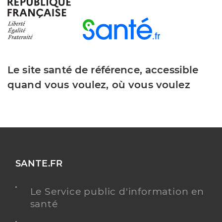
Dr Sancini Florent
Professionel de santé
Médecin généraliste
Le site santé de référence, accessible
Médecine générale
Spécialités
quand vous voulez, où vous voulez
Adresse
2079 Route de Rousset, 13530 Trets
Téléphone
0442633117
Type de convention
Conventionné secteur 1
Y ALLER
SANTE.FR
Le Service public d'information en
santé
Dr Abours-Frechet Carole
Professionel de santé
Médecin généraliste