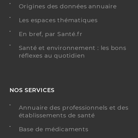
Origines des données annuaire
Dr Danoy Charlotte
Professionel de santé
Les espaces thématiques
Médecin généraliste
En bref, par Santé.fr
Médecine générale
Spécialités
Santé et environnement : les bons
Adresse
2079 Route de Rousset, 13530 Trets
réflexes au quotidien
Type de convention
Conventionné secteur 1
Y ALLER
NOS SERVICES
Annuaire des professionnels et des
Dr Jnioui Pauline
Professionel de santé
établissements de santé
Médecin généraliste
Base de médicaments
Médecine générale