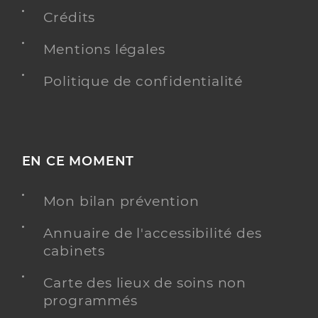
Conventionné secteur 1
Crédits
Y ALLER
Mentions légales
Politique de confidentialité
Dr Douenel-Triviere Sophie
Professionel de santé
Médecin généraliste
EN CE MOMENT
Médecine générale
Spécialités
Adresse
Le Griffon, 13710 Fuveau
Mon bilan prévention
Téléphone
0442511208
Annuaire de l'accessibilité des
Type de convention
Conventionné secteur 1
cabinets
Carte des lieux de soins non
Y ALLER
programmés