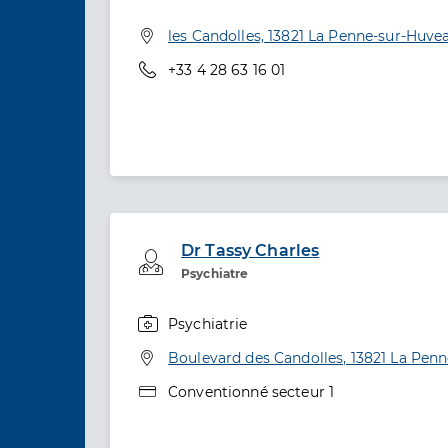
Adresse
les Candolles, 13821 La Penne-sur-Huve
Téléphone
+33 4 28 63 16 01
Dr Tassy Charles
Professionel de santé
Psychiatre
Psychiatrie
Spécialités
Adresse
Boulevard des Candolles, 13821 La Pen
Type de convention
Conventionné secteur 1