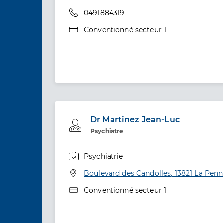
Téléphone
0491884319
Type de convention
Conventionné secteur 1
Dr Martinez Jean-Luc
Professionel de santé
Psychiatre
Psychiatrie
Spécialités
Adresse
Boulevard des Candolles, 13821 La Pen
Type de convention
Conventionné secteur 1