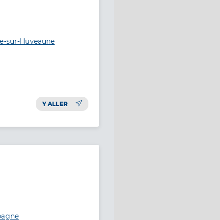
ne-sur-Huveaune
Y ALLER
ubagne