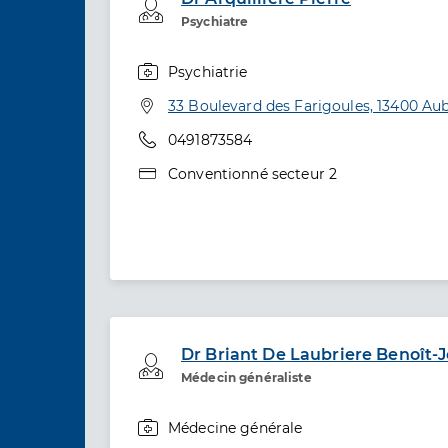
Professionel de santé
Psychiatre
Psychiatrie
Spécialités
Adresse
33 Boulevard des Farigoules, 13400 A
Téléphone
0491873584
Type de convention
Conventionné secteur 2
Dr Briant De Laubriere Benoît-
Professionel de santé
Médecin généraliste
Médecine générale
Spécialités