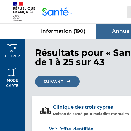
Panneau de gestion des cookies
Information (
190
)
Annuai
dans Annu
Résultats
pour « San
FILTRER
de 1 à 25 sur 43
MODE
SUIVANT
CARTE
Clinique des trois cypres
Maison de santé pour maladies mentales
Etablissement de soins
Voir l’offre identifiée