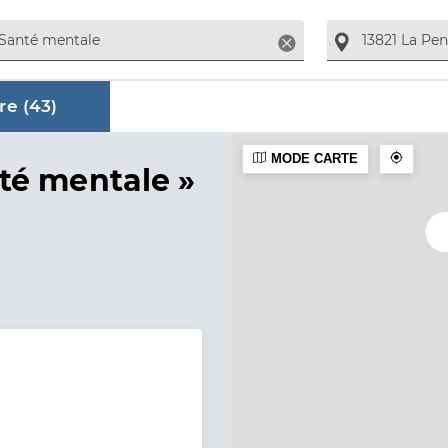
Supprimer
re (
43
)
MODE CARTE
aire
té mentale »