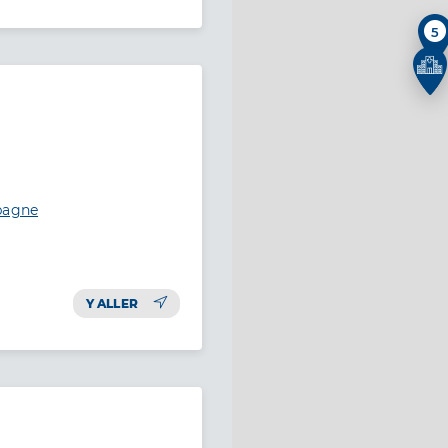
5
ubagne
Y ALLER