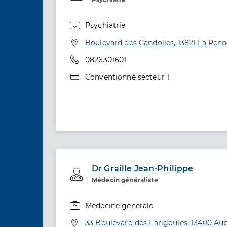
Psychiatrie
Spécialités
Adresse
Boulevard des Candolles, 13821 La Pen
Téléphone
0826301601
Type de convention
Conventionné secteur 1
Dr Graille Jean-Philippe
Professionel de santé
Médecin généraliste
Médecine générale
Spécialités
Adresse
33 Boulevard des Farigoules, 13400 A