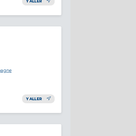
Y ALLER
ubagne
Y ALLER