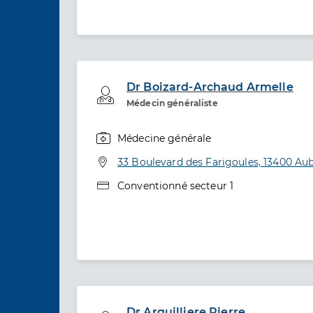
Dr Boizard-Archaud Armelle
Professionel de santé
Médecin généraliste
Médecine générale
Spécialités
Adresse
33 Boulevard des Farigoules, 13400 A
Type de convention
Conventionné secteur 1
Dr Arquilliere Pierre