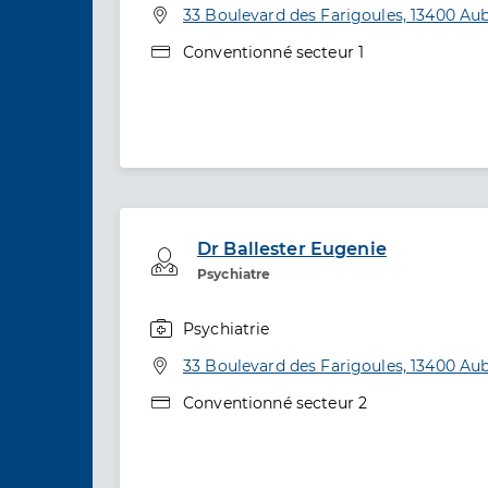
Adresse
33 Boulevard des Farigoules, 13400 A
Type de convention
Conventionné secteur 1
Dr Ballester Eugenie
Professionel de santé
Psychiatre
Psychiatrie
Spécialités
Adresse
33 Boulevard des Farigoules, 13400 A
Type de convention
Conventionné secteur 2