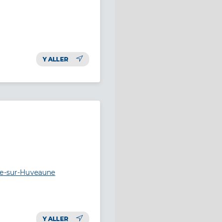
Y ALLER
ne-sur-Huveaune
Y ALLER