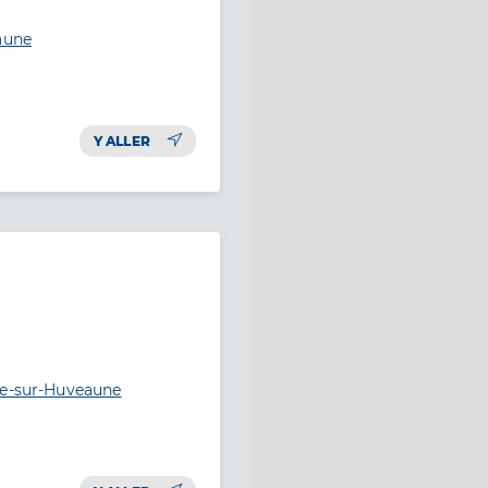
aune
Y ALLER
ne-sur-Huveaune