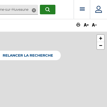
Menu prin
Supprimer
RECHERCHER
Augmente
Dimin
+
−
RELANCER LA RECHERCHE