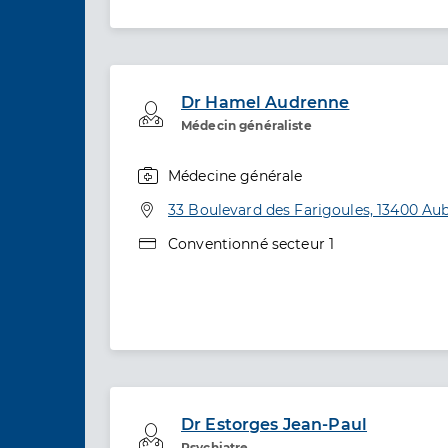
Dr Hamel Audrenne
Professionel de santé
Médecin généraliste
Médecine générale
Spécialités
Adresse
33 Boulevard des Farigoules, 13400 A
Type de convention
Conventionné secteur 1
Dr Estorges Jean-Paul
Professionel de santé
Psychiatre