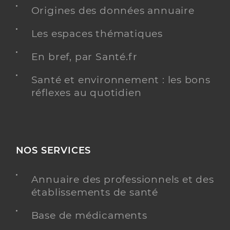
Y ALLER
Origines des données annuaire
Les espaces thématiques
En bref, par Santé.fr
Dr Delespierre Elise
Professionel de santé
Médecin généraliste
Santé et environnement : les bons
réflexes au quotidien
Médecine générale
Spécialités
Adresse
Chemin De Caunas, 34120 Tourbes
Téléphone
0467988160
Type de convention
Conventionné secteur 1
NOS SERVICES
Y ALLER
Annuaire des professionnels et des
établissements de santé
Base de médicaments