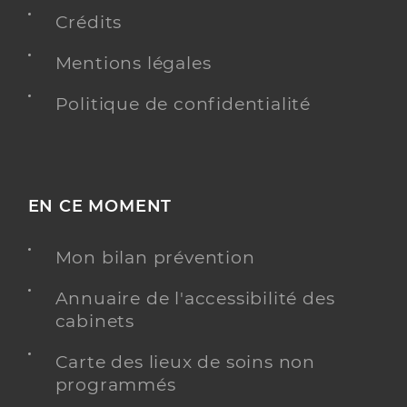
Adresse
Avenue Francois Curee, 34120 Pézenas
Crédits
Type de convention
Conventionné secteur 1
Mentions légales
Politique de confidentialité
Y ALLER
Dr Dubois Karim
Professionel de santé
EN CE MOMENT
Médecin généraliste
Mon bilan prévention
Médecine générale
Spécialités
Adresse
Chemin De Caunas, 34120 Tourbes
Annuaire de l'accessibilité des
cabinets
Téléphone
0467988160
Type de convention
Conventionné secteur 1
Carte des lieux de soins non
programmés