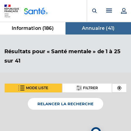
Panneau de gestion des cookies
Menu pr
Ouvrir la rech
Information (
186
)
Annuaire (
41
)
dans Annuaire
Résultats
pour « Santé mentale »
de 1 à 25
sur 41
MODE LISTE
FILTRER
SUIVANT
Dr Varea Jean-Pierre
Professionel de santé
Médecin généraliste
RELANCER LA RECHERCHE
Médecine générale
Spécialités
Adresse
Avenue Francois Curee, 34120 Pézenas