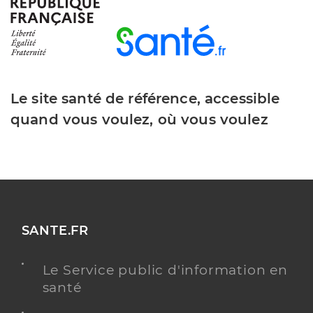
Y ALLER
Dr Laures Pierre
Professionel de santé
Le site santé de référence, accessible
Médecin généraliste
quand vous voulez, où vous voulez
Médecine générale
Spécialités
Adresse
22 Rue Henri Reboul, 34120 Pézenas
Téléphone
0467907043
Type de convention
Conventionné secteur 1
SANTE.FR
Y ALLER
Le Service public d'information en
santé