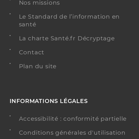
Nos missions
Dr Martin Olivier
Professionel de santé
Médecin généraliste
Le Standard de l’information en
santé
Médecine générale
Spécialités
La charte Santé.fr Décryptage
Adresse
22 Rue Henri Reboul, 34120 Pézenas
Téléphone
0467988160
Contact
Type de convention
Conventionné secteur 1
Plan du site
Y ALLER
INFORMATIONS LÉGALES
Dr Oulmouddane Mehdi
Professionel de santé
Accessibilité : conformité partielle
Médecin généraliste
Conditions générales d'utilisation
Médecine générale
Spécialités