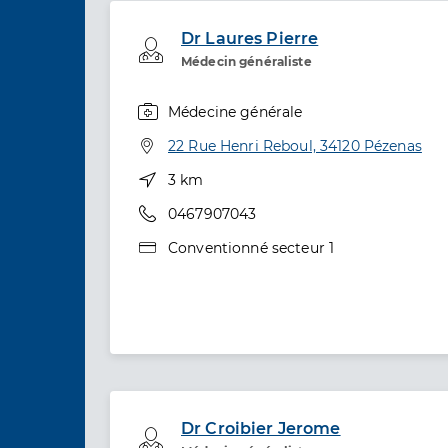
Dr Laures Pierre
Professionel de santé
Médecin généraliste
Médecine générale
Spécialités
Adresse
22 Rue Henri Reboul, 34120 Pézenas
Distance
3 km
Téléphone
0467907043
Type de convention
Conventionné secteur 1
Dr Croibier Jerome
Professionel de santé