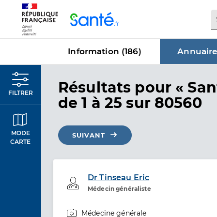
Panneau de gestion des cookies
Information (
186
)
Annuaire
dans Annu
Résultats
pour « San
FILTRER
de 1 à 25 sur 80560
MODE
SUIVANT
CARTE
Dr Tinseau Eric
Professionel de santé
Médecin généraliste
Médecine générale