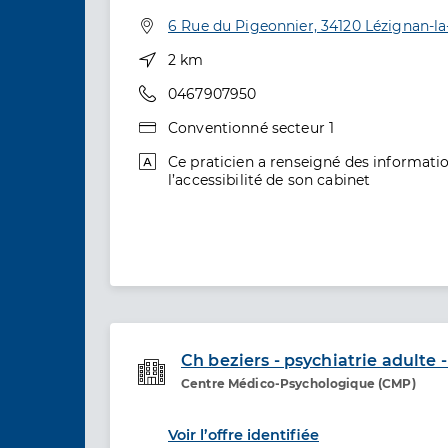
Spécialités
Adresse
6 Rue du Pigeonnier, 34120 Lézignan-l
Distance
2 km
Téléphone
0467907950
Type de convention
Conventionné secteur 1
informations relatives à l’accessibilité
Ce praticien a renseigné des informatio
l’accessibilité de son cabinet
Ch beziers - psychiatrie adulte 
Centre Médico-Psychologique (CMP)
Etablissement de soins
Voir l’offre identifiée