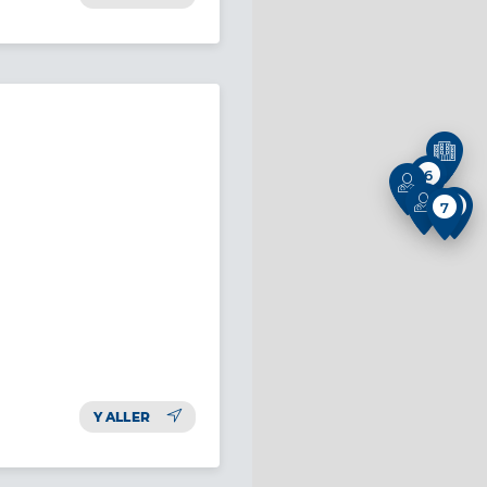
6
6
7
Y ALLER