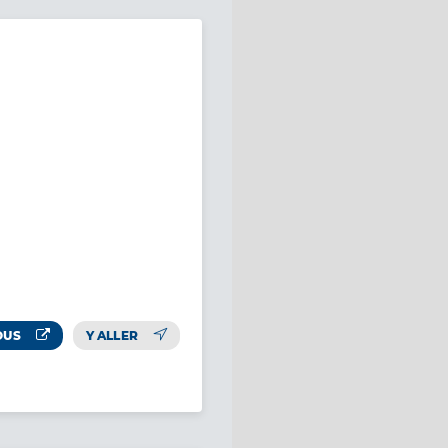
OUS
Y ALLER