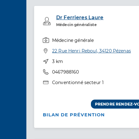
Dr Ferrieres Laure
Professionel de santé
Médecin généraliste
Médecine générale
Spécialités
Adresse
22 Rue Henri Reboul, 34120 Pézenas
Distance
3 km
Téléphone
0467988160
Type de convention
Conventionné secteur 1
PRENDRE RENDEZ-V
BILAN DE PRÉVENTION