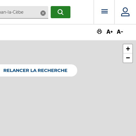
Menu prin
Supprimer
RECHERCHER
Augmente
Dimin
+
−
RELANCER LA RECHERCHE