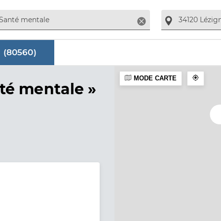
Supprimer
 (
80560
)
MODE CARTE
aire
té mentale »