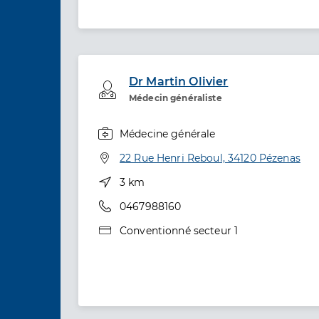
Dr Martin Olivier
Professionel de santé
Médecin généraliste
Médecine générale
Spécialités
Adresse
22 Rue Henri Reboul, 34120 Pézenas
Distance
3 km
Téléphone
0467988160
Type de convention
Conventionné secteur 1