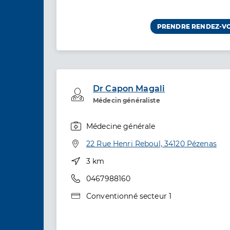
PRENDRE RENDEZ-V
Dr Capon Magali
Professionel de santé
Médecin généraliste
Médecine générale
Spécialités
Adresse
22 Rue Henri Reboul, 34120 Pézenas
Distance
3 km
Téléphone
0467988160
Type de convention
Conventionné secteur 1