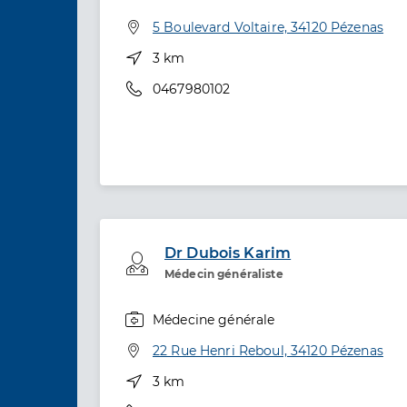
Adresse
5 Boulevard Voltaire, 34120 Pézenas
Distance
3 km
Téléphone
0467980102
Dr Dubois Karim
Professionel de santé
Médecin généraliste
Médecine générale
Spécialités
Adresse
22 Rue Henri Reboul, 34120 Pézenas
Distance
3 km