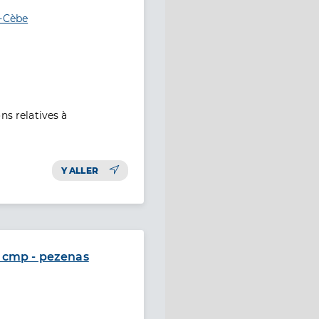
a-Cèbe
ns relatives à
Y ALLER
- cmp - pezenas