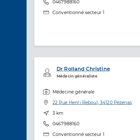
Téléphone
0467988160
Type de convention
Conventionné secteur 1
Dr Rolland Christine
Professionel de santé
Médecin généraliste
Médecine générale
Spécialités
Adresse
22 Rue Henri Reboul, 34120 Pézenas
Distance
3 km
Téléphone
0467988160
Type de convention
Conventionné secteur 1