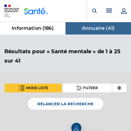
Panneau de gestion des cookies
Menu pr
Ouvrir la rech
Information (
186
)
Annuaire (
41
)
dans Annuaire
Résultats
pour « Santé mentale »
de 1 à 25
sur 41
MODE LISTE
FILTRER
SUIVANT
Dr Lacour Gerald
Professionel de santé
Médecin généraliste
RELANCER LA RECHERCHE
Médecine générale
Spécialités
Homéopathie