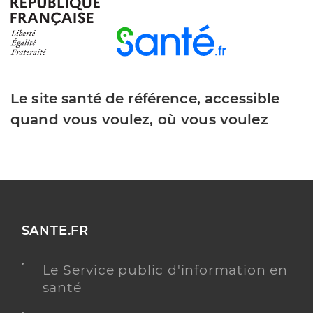
informations relatives à la téléconsultation
Consultation à domicile
et téléconsultation
PRENDRE RENDEZ-VOUS
Y ALLER
BILAN DE PRÉVENTION
Le site santé de référence, accessible
quand vous voulez, où vous voulez
Dr Dolet-Lallement Cecile
Professionel de santé
Médecin généraliste
Médecine générale
Spécialités
Adresse
34 Avenue de Verdun, 34530 Montagnac
SANTE.FR
Téléphone
0786575741
Le Service public d'information en
Type de convention
Conventionné secteur 1
santé