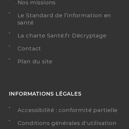
Nos missions
Y ALLER
Le Standard de l’information en
santé
Dr Laures Pierre
Professionel de santé
La charte Santé.fr Décryptage
Médecin généraliste
Contact
Médecine générale
Spécialités
Plan du site
Adresse
Chemin De Caunas, 34120 Tourbes
Téléphone
0467988160
Type de convention
Conventionné secteur 1
INFORMATIONS LÉGALES
Y ALLER
Accessibilité : conformité partielle
Conditions générales d'utilisation