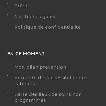
Dr Thouroude Jean-Baptiste
Professionel de santé
Crédits
Médecin généraliste
Mentions légales
Médecine générale
Spécialités
Adresse
15 Rue des Frères Bouillon, 34120 Pézenas
Politique de confidentialité
Téléphone
0467307364
Type de convention
Conventionné secteur 1
EN CE MOMENT
Y ALLER
Mon bilan prévention
Annuaire de l'accessibilité des
Dr Gaday Isabelle
Professionel de santé
cabinets
Médecin généraliste
Carte des lieux de soins non
Médecine générale
programmés
Spécialités