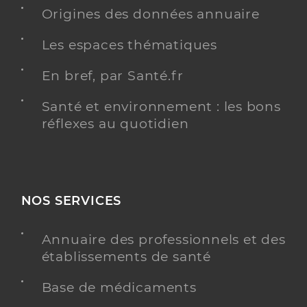
Adresse
13 Avenue du 11 Novembre, 34530 Montagnac
Origines des données annuaire
Téléphone
0786299863
Les espaces thématiques
Type de convention
Conventionné secteur 1
En bref, par Santé.fr
Y ALLER
Santé et environnement : les bons
réflexes au quotidien
Dr Dubois Karim
Professionel de santé
Médecin généraliste
NOS SERVICES
Médecine générale
Spécialités
Adresse
Chemin De Caunas, 34120 Tourbes
Annuaire des professionnels et des
établissements de santé
Téléphone
0467988160
Type de convention
Conventionné secteur 1
Base de médicaments