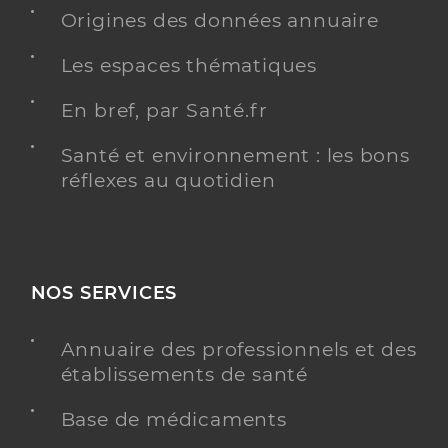
Origines des données annuaire
Dr Quintin Héléna
Professionel de santé
Les espaces thématiques
Médecin généraliste
En bref, par Santé.fr
Médecine générale
Spécialités
Adresse
Santé et environnement : les bons
Avenue de Lodève, 34150 Gignac
réflexes au quotidien
Distance
4 km
Téléphone
0467575283
Type de convention
Conventionné secteur 1
NOS SERVICES
Y ALLER
Annuaire des professionnels et des
établissements de santé
Base de médicaments
Dr Poisbeau Maël
Professionel de santé
Médecin généraliste