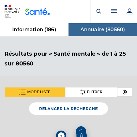
Panneau de gestion des cookies
Menu pr
Ouvrir la rech
Information (
186
)
Annuaire (
80560
)
dans Annuaire
Résultats
pour « Santé mentale »
de 1 à 25
sur 80560
MODE LISTE
FILTRER
SUIVANT
Dr Genieys Thierry
Professionel de santé
Médecin généraliste
RELANCER LA RECHERCHE
Médecine générale
Spécialités
Adresse
Route de Montpellier, 34725 Saint-André-de-
2