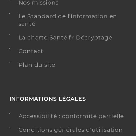
Nos missions
Y ALLER
Le Standard de l’information en
santé
La charte Santé.fr Décryptage
Dr Azhari Said
Professionel de santé
Médecin généraliste
Contact
Plan du site
Médecine générale
Spécialités
Adresse
18 Avenue des Platanes, 34150 Montpeyroux
Distance
3 km
Téléphone
0467966120
INFORMATIONS LÉGALES
Type de convention
Conventionné secteur 1
Accessibilité : conformité partielle
Y ALLER
Conditions générales d'utilisation