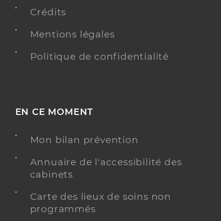
Crédits
Dr Feyssel Remi
Mentions légales
Professionel de santé
Médecin généraliste
Politique de confidentialité
Médecine générale
Spécialités
Acupuncture
Homéopathie
Adresse
52 Avenue de Montpellier, 34725 Saint-André-de-
EN CE MOMENT
Sangonis
Distance
4 km
Mon bilan prévention
Téléphone
0467576528
Annuaire de l'accessibilité des
Type de convention
Conventionné secteur 1
cabinets
Y ALLER
Carte des lieux de soins non
programmés