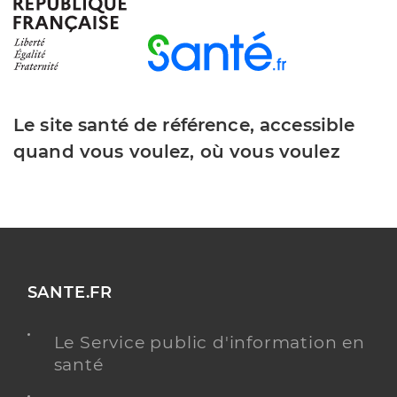
Téléphone
0499611898
Type de convention
Conventionné secteur 1
Y ALLER
Le site santé de référence, accessible
quand vous voulez, où vous voulez
Dr Dulac Catherine
Professionel de santé
Médecin généraliste
Médecine générale
Spécialités
Adresse
18 Avenue des Platanes, 34150 Montpeyroux
SANTE.FR
Distance
3 km
Le Service public d'information en
Téléphone
0467966120
santé
Type de convention
Conventionné secteur 1