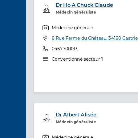
Dr Ho A Chuck Claude
Professionel de santé
Médecin généraliste
Médecine générale
Spécialités
Adresse
8 Rue Ferme du Château, 34160 Castrie
Téléphone
0467700013
Type de convention
Conventionné secteur 1
Dr Albert Alisée
Professionel de santé
Médecin généraliste
Médecine générale