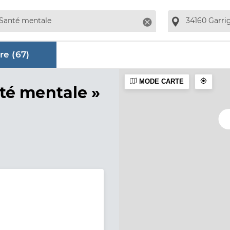
Supprimer
re (
67
)
MODE CARTE
aire
té mentale »