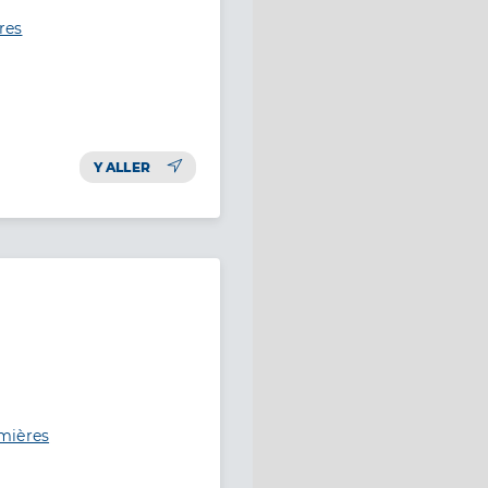
res
Y ALLER
mières