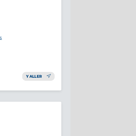
s
Y ALLER