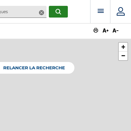
Menu prin
Supprimer
RECHERCHER
Augmente
Dimin
+
−
RELANCER LA RECHERCHE