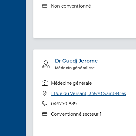
Type de convention
Non conventionné
Dr Guedj Jerome
Professionel de santé
Médecin généraliste
Médecine générale
Spécialités
Adresse
1 Rue du Versant, 34670 Saint-Brès
Téléphone
0467701889
Type de convention
Conventionné secteur 1