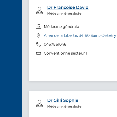
Dr Francoise David
Professionel de santé
Médecin généraliste
Médecine générale
Spécialités
Adresse
Allee de la Liberte, 34160 Saint-Drézéry
Téléphone
0467861046
Type de convention
Conventionné secteur 1
Dr Gilli Sophie
Professionel de santé
Médecin généraliste