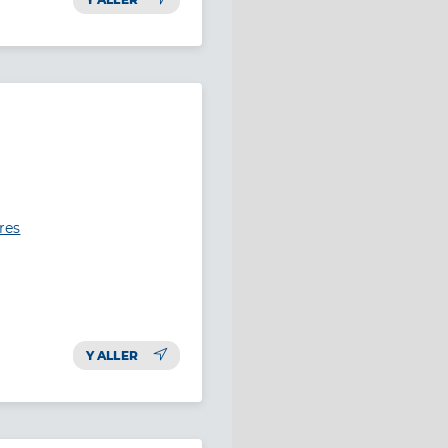
res
Y ALLER