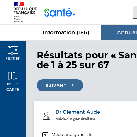
Panneau de gestion des cookies
Information (
186
)
Annuai
dans Annu
Résultats
pour « San
FILTRER
de 1 à 25 sur 67
MODE
SUIVANT
CARTE
Dr Clement Aude
Professionel de santé
Médecin généraliste
Médecine générale