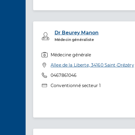
Dr Beurey Manon
Professionel de santé
Médecin généraliste
Médecine générale
Spécialités
Adresse
Allee de la Liberte, 34160 Saint-Drézéry
Téléphone
0467861046
Type de convention
Conventionné secteur 1