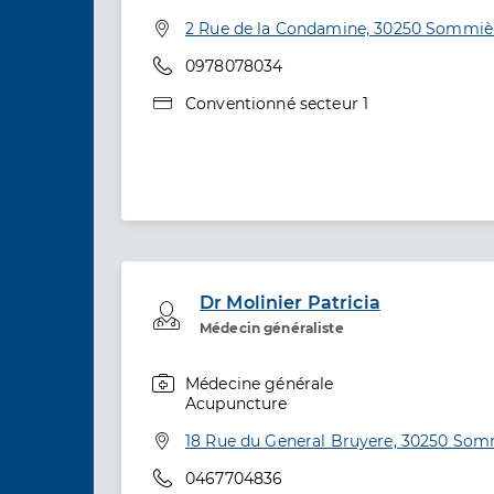
Spécialités
Adresse
2 Rue de la Condamine, 30250 Sommiè
Téléphone
0978078034
Type de convention
Conventionné secteur 1
Dr Molinier Patricia
Professionel de santé
Médecin généraliste
Médecine générale
Spécialités
Acupuncture
Adresse
18 Rue du General Bruyere, 30250 Som
Téléphone
0467704836