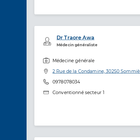
Dr Traore Awa
Professionel de santé
Médecin généraliste
Médecine générale
Spécialités
Adresse
2 Rue de la Condamine, 30250 Sommiè
Téléphone
0978078034
Type de convention
Conventionné secteur 1