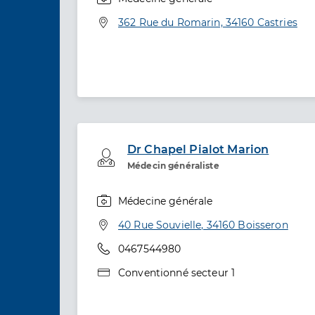
Spécialités
Adresse
362 Rue du Romarin, 34160 Castries
Dr Chapel Pialot Marion
Professionel de santé
Médecin généraliste
Médecine générale
Spécialités
Adresse
40 Rue Souvielle, 34160 Boisseron
Téléphone
0467544980
Type de convention
Conventionné secteur 1