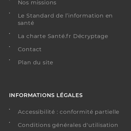
Nos missions
Le Standard de l’information en
santé
Dr Maury Alexis
Professionel de santé
La charte Santé.fr Décryptage
Médecin généraliste
Contact
Médecine générale
Spécialités
Adresse
Plan du site
225 Avenue Joseph Sire, 34490 Lignan-sur-Orb
Distance
3 km
Type de convention
Conventionné secteur 1
INFORMATIONS LÉGALES
Y ALLER
Accessibilité : conformité partielle
Conditions générales d'utilisation
Dr Brunaud Claude