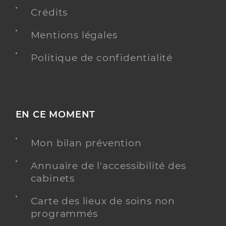
Professionel de santé
Médecin généraliste
Crédits
Mentions légales
Médecine générale
Spécialités
Adresse
225 Avenue Joseph Sire, 34490 Lignan-sur-Orb
Politique de confidentialité
Distance
3 km
Type de convention
Conventionné secteur 1
EN CE MOMENT
Y ALLER
Mon bilan prévention
Annuaire de l'accessibilité des
Dr Fages Puech Virginie
Professionel de santé
cabinets
Médecin généraliste
Carte des lieux de soins non
Médecine générale
programmés
Spécialités
Adresse
225 Avenue Joseph Sire, 34490 Lignan-sur-Orb