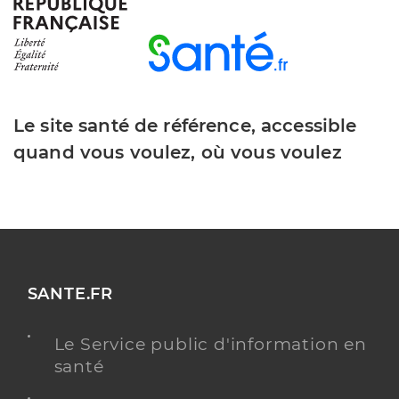
Type de convention
Conventionné secteur 1
Y ALLER
Le site santé de référence, accessible
quand vous voulez, où vous voulez
Dr Pech Aymard Catherine
Professionel de santé
Médecin généraliste
Médecine générale
Spécialités
Adresse
Avenue Jean Senegas, 34490 Thézan-lès-Béziers
Distance
3 km
SANTE.FR
Téléphone
0467326142
Le Service public d'information en
Type de convention
Conventionné secteur 1
santé
Y ALLER