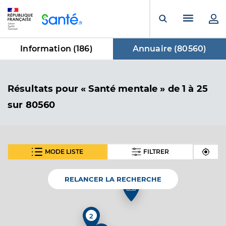
Panneau de gestion des cookies
Menu pr
Ouvrir la rech
Information (
186
)
Annuaire (
80560
)
dans Annuaire
Résultats
pour « Santé mentale »
de 1 à 25
sur 80560
MODE LISTE
FILTRER
SUIVANT
Dr Nicolas Florence
Professionel de santé
Médecin généraliste
RELANCER LA RECHERCHE
Médecine générale
Spécialités
2
Adresse
Avenue Jean Senegas, 34490 Thézan-lès-Béziers