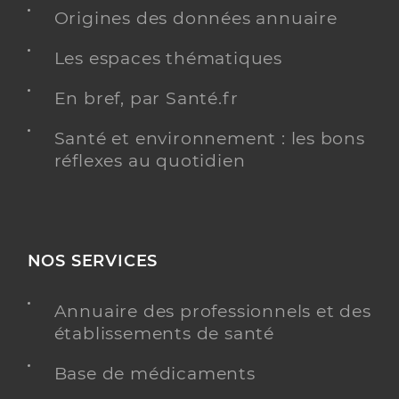
Origines des données annuaire
Distance
3 km
Téléphone
Les espaces thématiques
0467379523
Type de convention
Conventionné secteur 1
En bref, par Santé.fr
Santé et environnement : les bons
Y ALLER
réflexes au quotidien
Dr Bastide Carine
Professionel de santé
Médecin généraliste
NOS SERVICES
Médecine générale
Annuaire des professionnels et des
Spécialités
Adresse
225 Avenue Joseph Sire, 34490 Lignan-sur-Orb
établissements de santé
Distance
3 km
Base de médicaments
Type de convention
Conventionné secteur 1