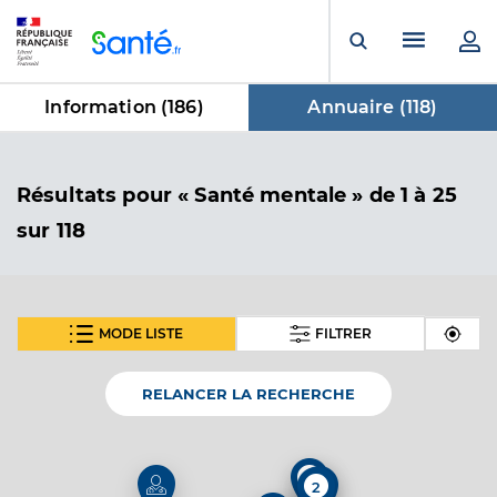
Panneau de gestion des cookies
Menu pr
Ouvrir la rech
Information (
186
)
Annuaire (
118
)
dans Annuaire
Résultats
pour « Santé mentale »
de 1 à 25
sur 118
MODE LISTE
FILTRER
SUIVANT
Dr Ribot Alain
Professionel de santé
Médecin généraliste
RELANCER LA RECHERCHE
Médecine générale
Spécialités
Adresse
10 Boulevard Pasteur, 34420 Villeneuve-lès-
2
2