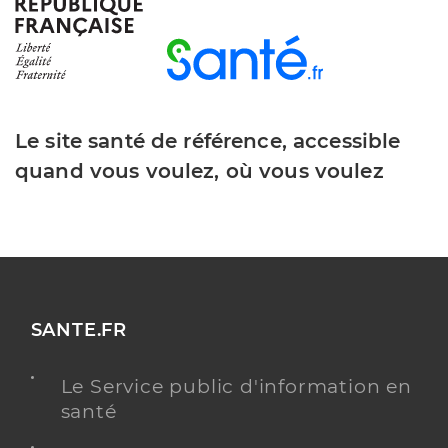
Y ALLER
Dr Harmand-Icher Helene
Professionel de santé
Médecin généraliste
Le site santé de référence, accessible
quand vous voulez, où vous voulez
Médecine générale
Spécialités
Adresse
15 Avenue du Docteur Jean Marie Fabre, 34500
Béziers
Téléphone
0467300505
Type de convention
Conventionné secteur 1
SANTE.FR
Y ALLER
Le Service public d'information en
santé