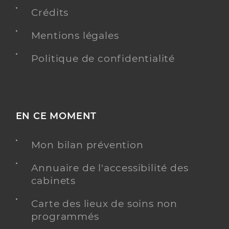
Téléphone
0467280551
Crédits
Type de convention
Conventionné secteur 1
Mentions légales
Politique de confidentialité
Y ALLER
Dr Louzieni Joseph
Professionel de santé
EN CE MOMENT
Médecin généraliste
Mon bilan prévention
Médecine générale
Spécialités
Adresse
Annuaire de l'accessibilité des
Rue de la Margeride, 34760 Boujan-sur-Libron
cabinets
Type de convention
Conventionné secteur 1
Carte des lieux de soins non
programmés
Y ALLER