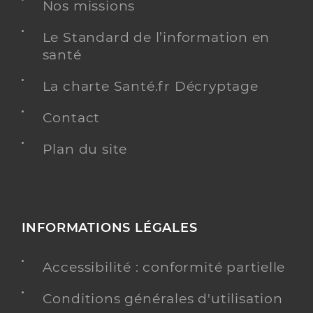
Nos missions
Dr Silhol Christine
Professionel de santé
Médecin généraliste
Le Standard de l’information en
santé
Médecine générale
Spécialités
La charte Santé.fr Décryptage
Adresse
Boulevard de Lattre de Tassigny, 34500 Béziers
Téléphone
0467285151
Contact
Plan du site
Y ALLER
INFORMATIONS LÉGALES
Dr Granier Roland
Professionel de santé
Médecin généraliste
Accessibilité : conformité partielle
Médecine générale
Spécialités
Conditions générales d'utilisation
Adresse
104 Boulevard Frédéric Mistral, 34500 Béziers