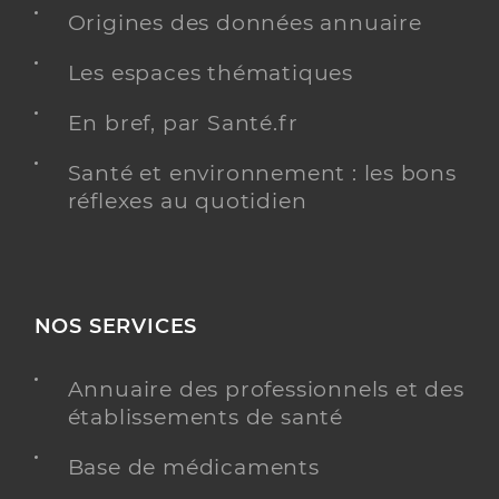
Origines des données annuaire
Les espaces thématiques
Dr Senegas Fabienne
Professionel de santé
Médecin généraliste
En bref, par Santé.fr
Médecine générale
Santé et environnement : les bons
Spécialités
réflexes au quotidien
Adresse
Bp 90051, 34760 Boujan-sur-Libron
Téléphone
0467218888
Type de convention
Conventionné secteur 1
NOS SERVICES
Y ALLER
Annuaire des professionnels et des
établissements de santé
Dr Zbida Jamila
Base de médicaments
Professionel de santé
Médecin généraliste