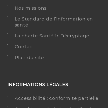
Médecine générale
Nos missions
Spécialités
Acupuncture
Homéopathie
Le Standard de l’information en
Adresse
Route de Lodève, 34700 Les Plans
santé
Téléphone
0467444397
La charte Santé.fr Décryptage
Type de convention
Non conventionné
Contact
Y ALLER
Plan du site
Dr Nicolas Agnes
Professionel de santé
INFORMATIONS LÉGALES
Médecin généraliste
Médecine générale
Accessibilité : conformité partielle
Spécialités
Adresse
6bis Boulevard de la Liberte, 34700 Lodève