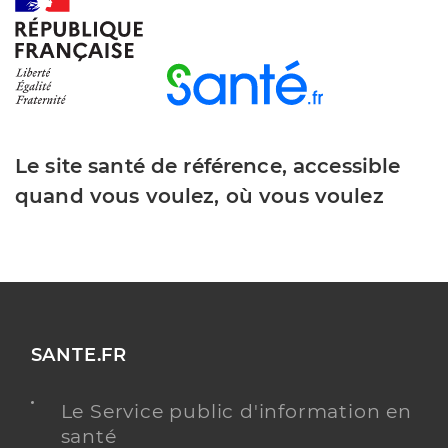
Dr Arrive Cedric
Professionel de santé
Médecin généraliste
Médecine générale
Spécialités
Le site santé de référence, accessible
Adresse
1bis Rue du 4 Septembre, 34700 Lodève
quand vous voulez, où vous voulez
Téléphone
0611621009
Type de convention
Conventionné secteur 1
Y ALLER
SANTE.FR
Dr Detry Francois-Xavier
Professionel de santé
Le Service public d'information en
Médecin généraliste
santé