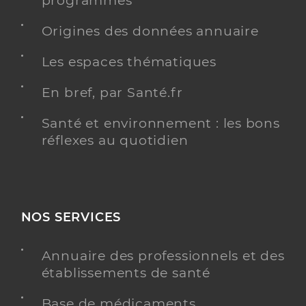
programmés
Origines des données annuaire
Dr Cohen-Solal Lise
Professionel de santé
Les espaces thématiques
Médecin généraliste
En bref, par Santé.fr
Médecine générale
Spécialités
Santé et environnement : les bons
Adresse
2 impasse de l’ancienne gare, 34700 Le Bosc
réflexes au quotidien
Téléphone
0467449430
Type de convention
Conventionné secteur 1
Y ALLER
NOS SERVICES
Annuaire des professionnels et des
établissements de santé
Dr Kuijper Marijn
Professionel de santé
Médecin généraliste
Base de médicaments