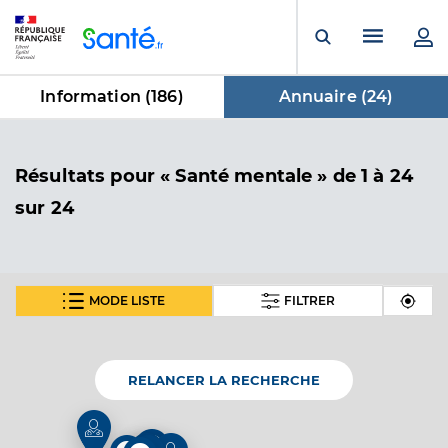
Panneau de gestion des cookies
Menu pr
Ouvrir la rech
Information (
186
)
Annuaire (
24
)
dans Annuaire
Résultats
pour « Santé mentale »
de 1 à 24
sur 24
MODE LISTE
FILTRER
Dr Oriol Juliette
Professionel de santé
Médecin généraliste
RELANCER LA RECHERCHE
Médecine générale
Spécialités
Adresse
15 Lotissement le Clos Saint Vincent, 34725 Saint-
2