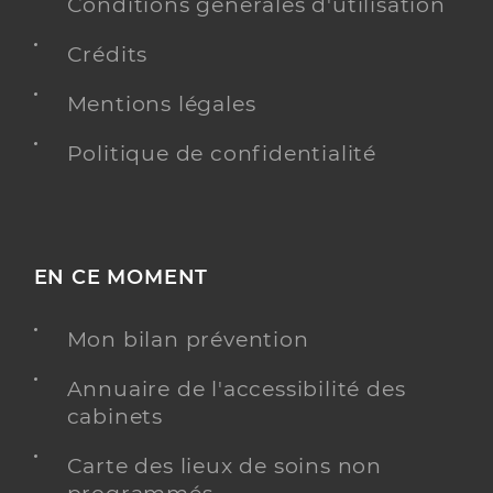
Conditions générales d'utilisation
Type de convention
Conventionné secteur 1
Crédits
Y ALLER
Mentions légales
Politique de confidentialité
Dr Renauld Christian
Professionel de santé
Médecin généraliste
EN CE MOMENT
Médecine générale
Spécialités
Adresse
1bis Rue du 4 Septembre, 34700 Lodève
Mon bilan prévention
Téléphone
0467987013
Annuaire de l'accessibilité des
Type de convention
Conventionné secteur 1
cabinets
Carte des lieux de soins non
Y ALLER