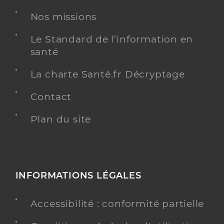
Dr Nguyen Van Sang Sophie
Professionel de santé
Nos missions
Psychiatre
Le Standard de l’information en
Psychiatrie
santé
Spécialités
Adresse
Rue de la Sablière, 36200 Argenton-sur-Creuse
La charte Santé.fr Décryptage
Téléphone
0254251294
Type de convention
Conventionné secteur 2
Contact
Plan du site
Y ALLER
INFORMATIONS LÉGALES
Dr Oprea Ana Maria
Professionel de santé
Médecin généraliste
Accessibilité : conformité partielle
Médecine générale
Spécialités