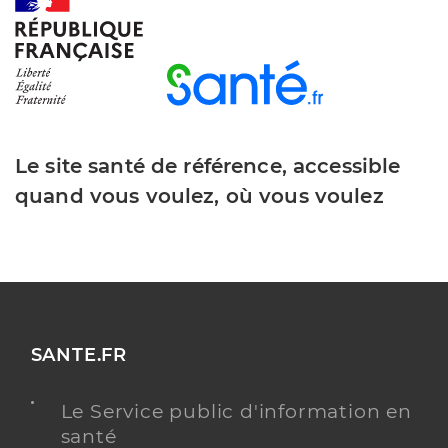
Dr Villeneuve Coralie
Professionel de santé
Médecin généraliste
Le site santé de référence, accessible
Médecine générale
Spécialités
quand vous voulez, où vous voulez
Adresse
1 Rue du Clos Saint-joseph, 36200 Argenton-sur-
Creuse
Téléphone
0254015360
Type de convention
Conventionné secteur 1
SANTE.FR
Y ALLER
Le Service public d'information en
santé