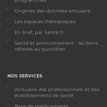
programmés
Y ALLER
Origines des données annuaire
Les espaces thématiques
Dr Fayand Anne
Professionel de santé
En bref, par Santé.fr
Psychiatre
Santé et environnement : les bons
Psychiatrie
réflexes au quotidien
Spécialités
Adresse
21 Allée du Parc, 36800 Le Pont-Chrétien-
Chabenet
Téléphone
0671272943
Type de convention
Conventionné secteur 2
NOS SERVICES
Annuaire des professionnels et des
Y ALLER
établissements de santé
Base de médicaments