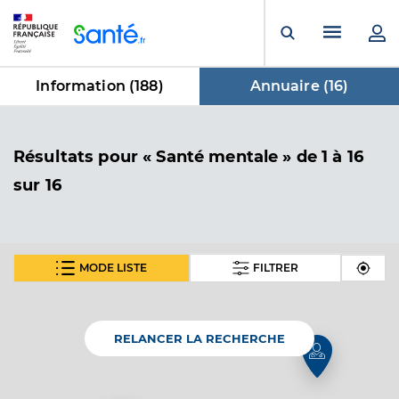
Panneau de gestion des cookies
Menu pr
Ouvrir la rech
Information (
188
)
Annuaire (
16
)
dans Annuaire
Résultats
pour « Santé mentale »
de 1 à 16
sur 16
MODE LISTE
FILTRER
Clinique du haut cluzeau
Maison de santé pour maladies mentales
Etablissement de soins
RELANCER LA RECHERCHE
Voir l’offre identifiée
Adresse
Le Haut Cluzeau, 36800 Chasseneuil