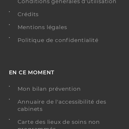
Conditions générales d'utilisation
Adresse
1 Rue du Clos Saint-joseph, 36200 Argenton-sur-
Creuse
Crédits
Type de convention
Conventionné secteur 1
Mentions légales
Y ALLER
Politique de confidentialité
Dr Attal Johanna
Professionel de santé
EN CE MOMENT
Médecin généraliste
Médecine générale
Mon bilan prévention
Spécialités
Adresse
2 Rue des Anciens Combattants, 36330 Velles
Annuaire de l'accessibilité des
Téléphone
0219230096
cabinets
Type de convention
Conventionné secteur 1
Carte des lieux de soins non