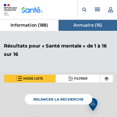
Panneau de gestion des cookies
Menu pr
Ouvrir la rech
Information (
188
)
Annuaire (
16
)
dans Annuaire
Résultats
pour « Santé mentale »
de 1 à 16
sur 16
MODE LISTE
FILTRER
Dr Valette Henri
Professionel de santé
Médecin généraliste
RELANCER LA RECHERCHE
Médecine générale
Spécialités
Médecine exotique