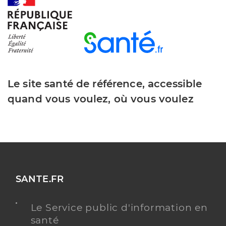
Y ALLER
Dr Adnane Samir
Professionel de santé
Médecin généraliste
Le site santé de référence, accessible
quand vous voulez, où vous voulez
Médecine générale
Spécialités
Adresse
3 Route d’Argenton, 36200 Le Pêchereau
Téléphone
0254252320
Type de convention
Conventionné secteur 1
SANTE.FR
Y ALLER
Le Service public d'information en
santé