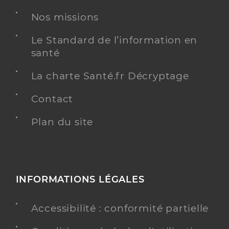
Dr Gagneux Cyrille
Professionel de santé
Nos missions
Médecin généraliste
Le Standard de l’information en
Médecine générale
santé
Spécialités
Adresse
1 Rue du Clos Saint-joseph, 36200 Argenton-sur-
Creuse
La charte Santé.fr Décryptage
Téléphone
0254015360
Contact
Type de convention
Conventionné secteur 1
Plan du site
Y ALLER
INFORMATIONS LÉGALES
Dr Villeneuve Coralie
Professionel de santé
Médecin généraliste
Accessibilité : conformité partielle
Médecine générale