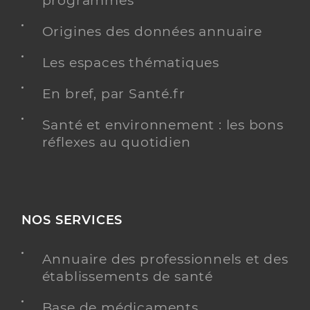
programmés
Type de convention
Conventionné secteur 1
Origines des données annuaire
Y ALLER
Les espaces thématiques
En bref, par Santé.fr
Dr Nekachtali Mohammed
Professionel de santé
Santé et environnement : les bons
Psychiatre
réflexes au quotidien
Psychiatrie
Spécialités
Addictologie
Adresse
1 Rue du Clos Saint-joseph, 36200 Argenton-sur-
NOS SERVICES
Creuse
Téléphone
0767096554
Annuaire des professionnels et des
Type de convention
Conventionné secteur 2
établissements de santé
Base de médicaments
Y ALLER