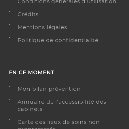
Conditions générales d'utilisation
Spécialités
Adresse
1 Rue du Clos Saint-joseph, 36200 Argenton-sur-
Crédits
Creuse
Téléphone
0254015360
Mentions légales
Type de convention
Conventionné secteur 1
Politique de confidentialité
Y ALLER
EN CE MOMENT
Dr Courteau Marlaine
Professionel de santé
Médecin généraliste
Mon bilan prévention
Annuaire de l'accessibilité des
Médecine générale
Spécialités
cabinets
Adresse
3 Route d’Argenton, 36200 Le Pêchereau
Carte des lieux de soins non
Téléphone
0254252320