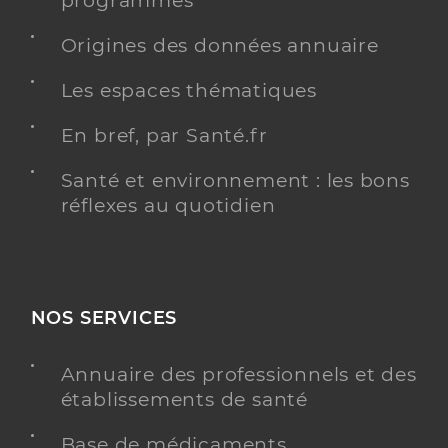
programmés
Type de convention
Conventionné secteur 1
Origines des données annuaire
Y ALLER
Les espaces thématiques
En bref, par Santé.fr
Santé et environnement : les bons
Clinique du haut cluzeau
réflexes au quotidien
Maison de santé pour maladies mentales
Etablissement de soins
Voir l’offre identifiée
Adresse
Le Haut Cluzeau, 36800 Chasseneuil
NOS SERVICES
Téléphone
+33 2 54 25 80 36
Annuaire des professionnels et des
Y ALLER
établissements de santé
Base de médicaments