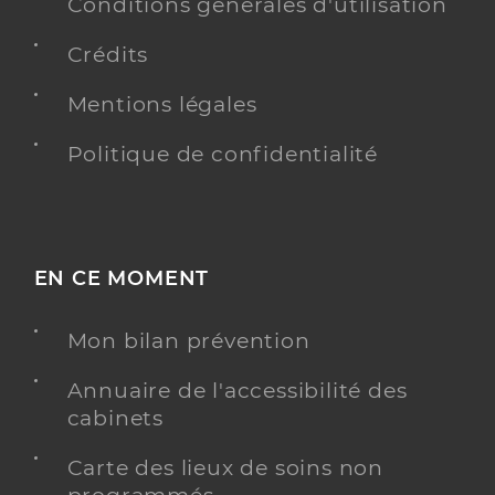
Conditions générales d'utilisation
Médecine générale
Spécialités
Crédits
Adresse
1 Rue du Clos Saint-joseph, 36200 Argenton-sur-
Creuse
Mentions légales
Type de convention
Conventionné secteur 1
Politique de confidentialité
Y ALLER
EN CE MOMENT
Dr Durand Pierre-Yves
Professionel de santé
Médecin généraliste
Mon bilan prévention
Médecine générale
Annuaire de l'accessibilité des
Spécialités
Médecine du sport
cabinets
Adresse
Chemin des Charrots, 36800 Saint-Gaultier
Carte des lieux de soins non
Téléphone
0254470106