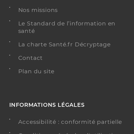
Nos missions
Dr Eyraud Sophie
Professionel de santé
Le Standard de l’information en
Médecin généraliste
santé
Médecine générale
Spécialités
La charte Santé.fr Décryptage
Adresse
Chemin des Charrots, 36800 Saint-Gaultier
Contact
Téléphone
0254470106
Type de convention
Conventionné secteur 1
Plan du site
Y ALLER
INFORMATIONS LÉGALES
Dr Oprea Ana Maria
Professionel de santé
Accessibilité : conformité partielle
Médecin généraliste