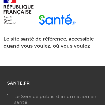
Y ALLER
Dr Valette Henri
Professionel de santé
Médecin généraliste
Le site santé de référence, accessible
quand vous voulez, où vous voulez
Médecine générale
Spécialités
Médecine exotique
Adresse
61 Rue Auclert Descottes, 36200 Argenton-sur-
Creuse
Téléphone
0254011717
Type de convention
Conventionné secteur 2
SANTE.FR
Y ALLER
Le Service public d'information en
santé