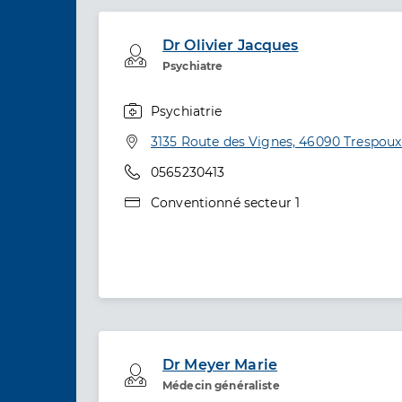
Dr Olivier Jacques
Professionel de santé
Psychiatre
Psychiatrie
Spécialités
Adresse
3135 Route des Vignes, 46090 Trespoux
Téléphone
0565230413
Type de convention
Conventionné secteur 1
Dr Meyer Marie
Professionel de santé
Médecin généraliste