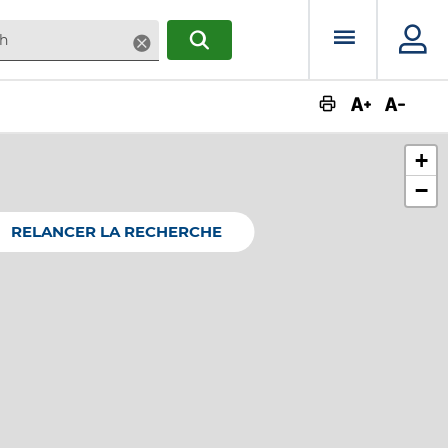
Menu prin
Supprimer
RECHERCHER
Augmente
Dimin
+
−
RELANCER LA RECHERCHE