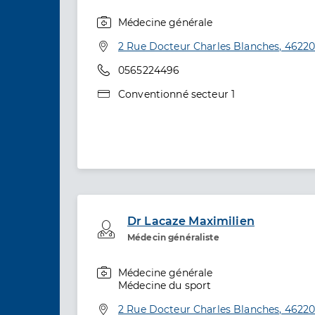
Médecine générale
Spécialités
Adresse
2 Rue Docteur Charles Blanches, 46220
Téléphone
0565224496
Type de convention
Conventionné secteur 1
Dr Lacaze Maximilien
Professionel de santé
Médecin généraliste
Médecine générale
Spécialités
Médecine du sport
Adresse
2 Rue Docteur Charles Blanches, 46220