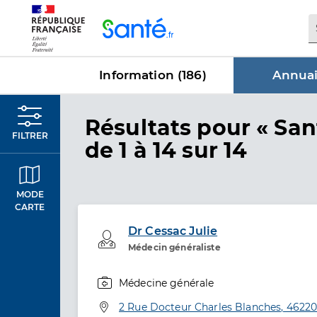
Panneau de gestion des cookies
Information (
186
)
Annuai
dans Annu
Résultats
pour « San
FILTRER
de 1 à 14 sur 14
MODE
CARTE
Dr Cessac Julie
Professionel de santé
Médecin généraliste
Médecine générale
Spécialités
Adresse
2 Rue Docteur Charles Blanches, 46220