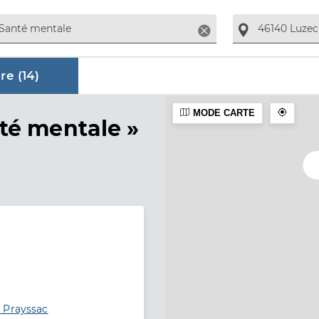
Supprimer
re (
14
)
MODE CARTE
aire
té mentale »
 Prayssac