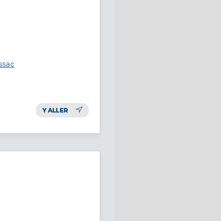
ssac
Y ALLER