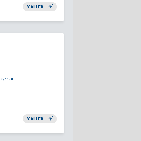
Y ALLER
rayssac
Y ALLER