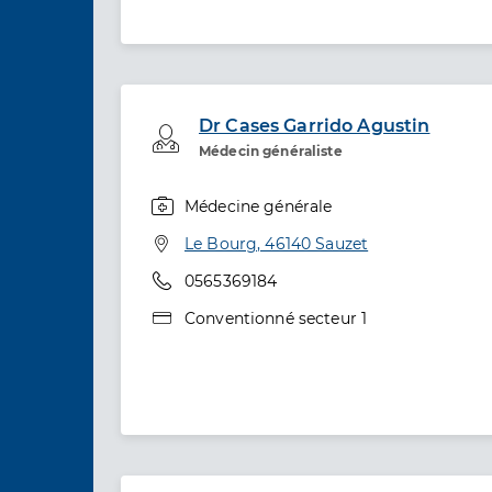
Dr Cases Garrido Agustin
Professionel de santé
Médecin généraliste
Médecine générale
Spécialités
Adresse
Le Bourg, 46140 Sauzet
Téléphone
0565369184
Type de convention
Conventionné secteur 1