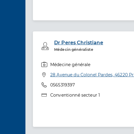
Dr Peres Christiane
Professionel de santé
Médecin généraliste
Médecine générale
Spécialités
Adresse
28 Avenue du Colonel Pardes, 46220 P
Téléphone
0565319397
Type de convention
Conventionné secteur 1