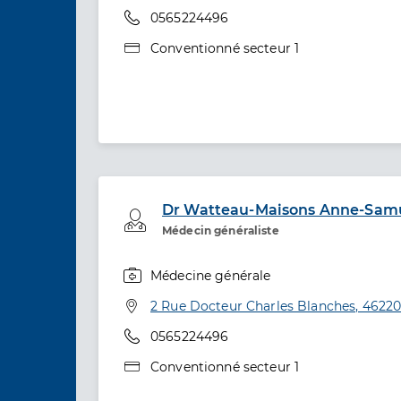
Téléphone
0565224496
Type de convention
Conventionné secteur 1
Dr Watteau-Maisons Anne-Sam
Professionel de santé
Médecin généraliste
Médecine générale
Spécialités
Adresse
2 Rue Docteur Charles Blanches, 46220
Téléphone
0565224496
Type de convention
Conventionné secteur 1