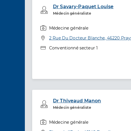
Dr Savary-Paquet Louise
Professionel de santé
Médecin généraliste
Médecine générale
Spécialités
Adresse
2 Rue Du Docteur Blanche, 46220 Pray
Type de convention
Conventionné secteur 1
Dr Thiveaud Manon
Professionel de santé
Médecin généraliste
Médecine générale
Spécialités