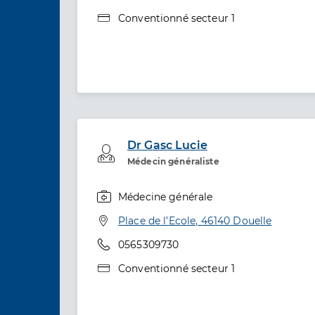
Type de convention
Conventionné secteur 1
Dr Gasc Lucie
Professionel de santé
Médecin généraliste
Médecine générale
Spécialités
Adresse
Place de l’Ecole, 46140 Douelle
Téléphone
0565309730
Type de convention
Conventionné secteur 1