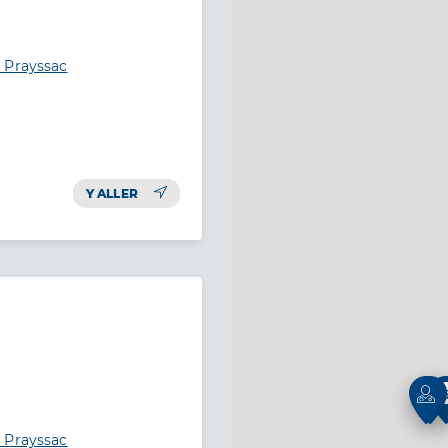
 Prayssac
Y ALLER
 Prayssac