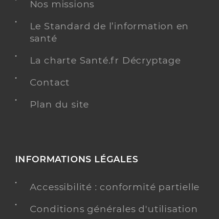
Nos missions
Type de convention
Conventionné secteur 1
Le Standard de l’information en
santé
Y ALLER
La charte Santé.fr Décryptage
Contact
Dr Causse Philippe
Professionel de santé
Plan du site
Médecin généraliste
Médecine générale
Spécialités
Adresse
Duravel, 46700 Duravel
INFORMATIONS LÉGALES
Distance
4 km
Téléphone
0565205693
Accessibilité : conformité partielle
Type de convention
Conventionné secteur 1
Conditions générales d'utilisation