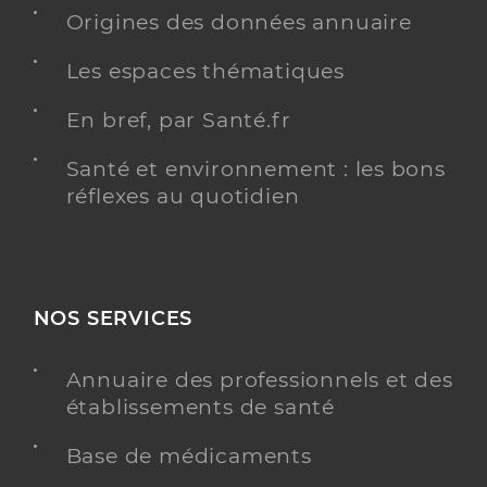
Dr Peres Christiane
Professionel de santé
Origines des données annuaire
Médecin généraliste
Les espaces thématiques
Médecine générale
Spécialités
En bref, par Santé.fr
Adresse
28 Avenue du Colonel Pardes, 46220 Prayssac
Distance
6 km
Santé et environnement : les bons
réflexes au quotidien
Téléphone
0565319397
Type de convention
Conventionné secteur 1
Y ALLER
NOS SERVICES
Annuaire des professionnels et des
établissements de santé
Dr Cessac Julie
Professionel de santé
Médecin généraliste
Base de médicaments