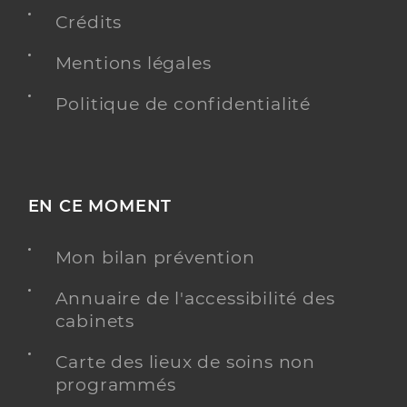
Y ALLER
Crédits
Mentions légales
Politique de confidentialité
Dr Savary-Paquet Louise
Professionel de santé
Médecin généraliste
Médecine générale
Spécialités
Adresse
2 Rue Du Docteur Blanche, 46220 Prayssac
EN CE MOMENT
Distance
5 km
Mon bilan prévention
Type de convention
Conventionné secteur 1
Annuaire de l'accessibilité des
cabinets
Y ALLER
Carte des lieux de soins non
programmés