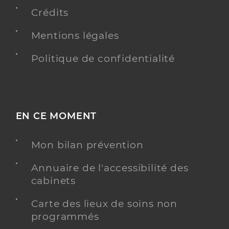
Crédits
Dr De Barberin Barberini Alexandre
Professionel de santé
Médecin généraliste
Mentions légales
Médecine générale
Politique de confidentialité
Spécialités
Adresse
4 Rue Pre Nuit, 72350 Brûlon
Distance
4 km
Téléphone
0243956299
EN CE MOMENT
Type de convention
Conventionné secteur 1
Mon bilan prévention
Y ALLER
Annuaire de l'accessibilité des
cabinets
Carte des lieux de soins non
Dr Denis-Gaubert Agathe
Professionel de santé
programmés
Médecin généraliste