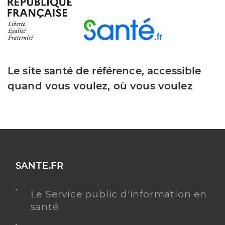
Type de convention
Conventionné secteur 1
Y ALLER
Le site santé de référence, accessible
quand vous voulez, où vous voulez
Dr Gasnier Claire
Professionel de santé
Médecin généraliste
Médecine générale
Spécialités
Adresse
4 Rue Pre Nuit, 72350 Brûlon
Distance
4 km
SANTE.FR
Téléphone
0243956299
Le Service public d'information en
Type de convention
Conventionné secteur 1
santé
Y ALLER