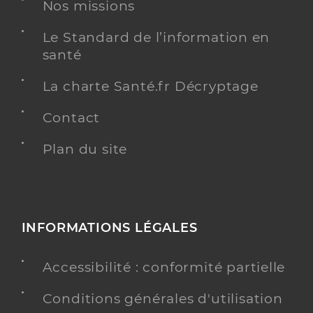
Nos missions
Le Standard de l’information en
santé
Dr Lefeuvre Pauline
Professionel de santé
La charte Santé.fr Décryptage
Médecin généraliste
Contact
Médecine générale
Spécialités
Adresse
Plan du site
4 Rue Pre Nuit, 72350 Brûlon
Distance
4 km
Téléphone
0243956299
Type de convention
Conventionné secteur 1
INFORMATIONS LÉGALES
Y ALLER
Accessibilité : conformité partielle
Conditions générales d'utilisation