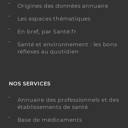
Origines des données annuaire
Médecine générale
Spécialités
Adresse
Les espaces thématiques
4 Rue Pre Nuit, 72350 Brûlon
Distance
4 km
En bref, par Santé.fr
Téléphone
0243956299
Santé et environnement : les bons
Type de convention
Conventionné secteur 1
réflexes au quotidien
Y ALLER
NOS SERVICES
Dr Angoulvant Cecile
Professionel de santé
Annuaire des professionnels et des
Médecin généraliste
établissements de santé
Médecine générale
Base de médicaments
Spécialités
Adresse
4 Rue Pre Nuit, 72350 Brûlon