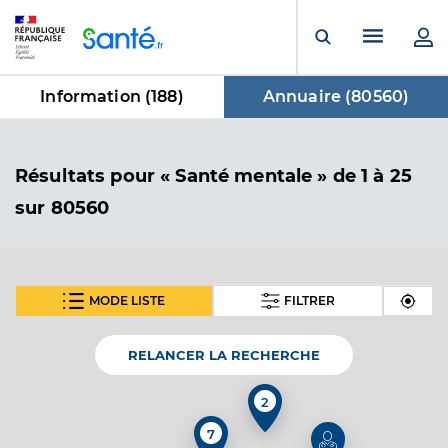
Panneau de gestion des cookies
Menu pr
Ouvrir la rech
Information (
188
)
Annuaire (
80560
)
dans Annuaire
Résultats
pour « Santé mentale »
de 1 à 25
sur 80560
MODE LISTE
FILTRER
SUIVANT
Dr Laurent Elodie
Professionel de santé
Psychiatre
RELANCER LA RECHERCHE
Psychiatrie
2
Spécialités
Adresse
4 Rue Pre Nuit, 72350 Brûlon
7