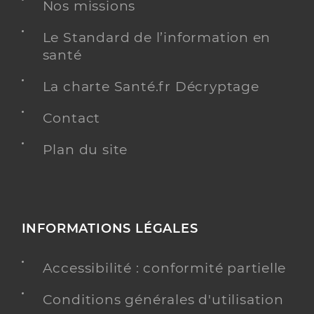
Nos missions
Y ALLER
Le Standard de l’information en
santé
La charte Santé.fr Décryptage
Dr Schonbrodt Laure
Professionel de santé
Médecin généraliste
Contact
Plan du site
Médecine générale
Spécialités
Adresse
9 Place de l’Eglise, 61330 Ceaucé
Distance
7 km
Téléphone
0214960020
INFORMATIONS LÉGALES
Type de convention
Conventionné secteur 1
Accessibilité : conformité partielle
Y ALLER
Conditions générales d'utilisation