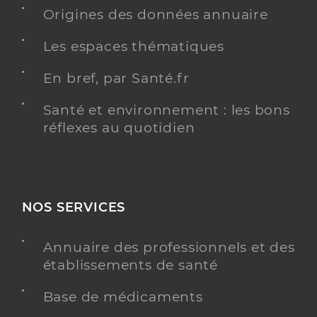
Médecin généraliste
Origines des données annuaire
Les espaces thématiques
Médecine générale
Spécialités
Adresse
212 Avenue Charles de Gaulle, 53120 Gorron
En bref, par Santé.fr
Distance
12 km
Santé et environnement : les bons
Téléphone
0243086554
réflexes au quotidien
Type de convention
Conventionné secteur 1
Y ALLER
NOS SERVICES
Annuaire des professionnels et des
Dr Sainz-Torres Thomas
Professionel de santé
établissements de santé
Médecin généraliste
Base de médicaments
Médecine générale