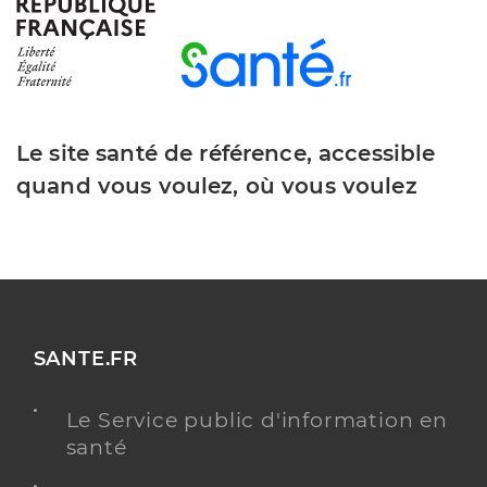
Téléphone
0243088464
Type de convention
Conventionné secteur 1
Y ALLER
Le site santé de référence, accessible
quand vous voulez, où vous voulez
Dr Lhuissier Olivier
Professionel de santé
Médecin généraliste
Médecine générale
Spécialités
Adresse
3 Rue des Vallées, 53300 Ambrières-les-Vallées
SANTE.FR
Distance
6 km
Le Service public d'information en
Téléphone
0243088464
santé
Type de convention
Conventionné secteur 1