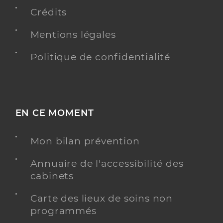
Crédits
Dr Veron Olympe
Mentions légales
Professionel de santé
Médecin généraliste
Politique de confidentialité
Médecine générale
Spécialités
Adresse
7 Place de l’Eglise, 53300 Oisseau
Distance
10 km
EN CE MOMENT
Téléphone
0145490715
Type de convention
Conventionné secteur 2
Mon bilan prévention
Annuaire de l'accessibilité des
Y ALLER
cabinets
Carte des lieux de soins non
programmés
Dr Pilorge Anne-Sophie
Professionel de santé