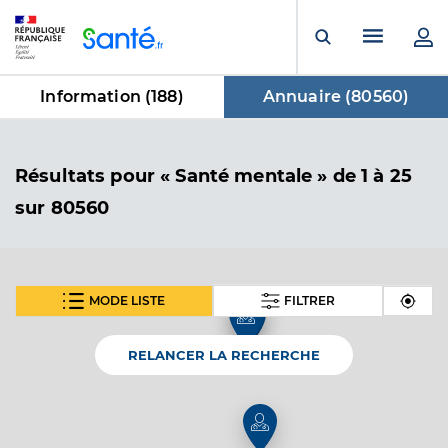
Panneau de gestion des cookies
Menu pr
Ouvrir la rech
Information (
188
)
Annuaire (
80560
)
dans Annuaire
Résultats
pour « Santé mentale »
de 1 à 25
sur 80560
MODE LISTE
FILTRER
3
SUIVANT
Dr Delhay Philippe
Professionel de santé
Médecin généraliste
RELANCER LA RECHERCHE
Médecine générale
Spécialités
Adresse
13 Rue Guillaume le Conquérant, 53300 Ambrières-