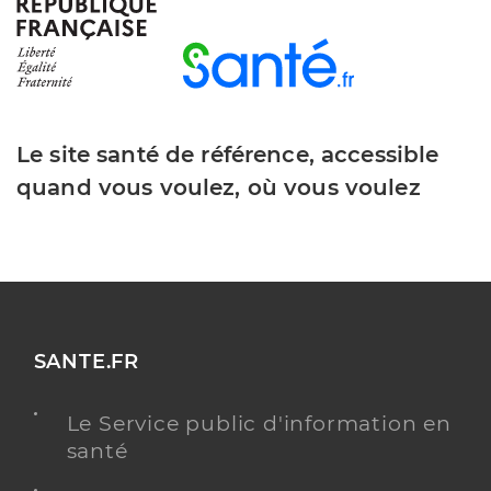
Y ALLER
Dr Fabre Anne-Laure
Professionel de santé
Médecin généraliste
Le site santé de référence, accessible
quand vous voulez, où vous voulez
Médecine générale
Spécialités
Adresse
5 Boulevard Paul Chantrel, 72000 Le Mans
Téléphone
0243230202
Type de convention
Conventionné secteur 1
SANTE.FR
Y ALLER
Le Service public d'information en
santé