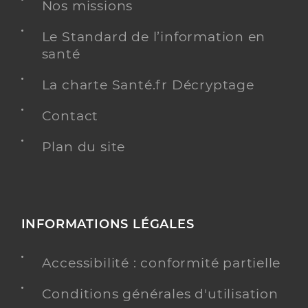
Dr Saby Claude
Professionel de santé
Nos missions
Médecin généraliste
Le Standard de l’information en
Médecine générale
santé
Spécialités
Adresse
56 Rue Constant Drouault, 72000 Le Mans
La charte Santé.fr Décryptage
Téléphone
0253760113
Contact
Type de convention
Conventionné secteur 1
Plan du site
Y ALLER
INFORMATIONS LÉGALES
Dr Chivot Félix
Professionel de santé
Médecin généraliste
Accessibilité : conformité partielle
Médecine générale
Conditions générales d'utilisation
Spécialités
Adresse