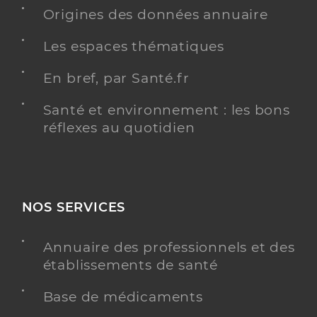
Spécialités
Origines des données annuaire
Adresse
27bis Rue Charles Gounod, 72700 Allonnes
Les espaces thématiques
Téléphone
0243807575
Type de convention
Conventionné secteur 1
En bref, par Santé.fr
Santé et environnement : les bons
Y ALLER
réflexes au quotidien
Dr Baudart Bruno
Professionel de santé
Médecin généraliste
NOS SERVICES
Médecine générale
Annuaire des professionnels et des
Spécialités
Adresse
56 Rue Constant Drouault, 72000 Le Mans
établissements de santé
Téléphone
0253760113
Base de médicaments
Type de convention
Conventionné secteur 1