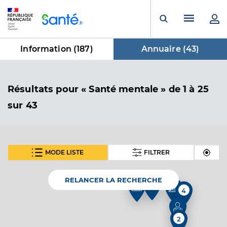
Panneau de gestion des cookies
Menu pr
Ouvrir la rech
Information (
187
)
Annuaire (
43
)
dans Annuaire
Résultats
pour « Santé mentale »
de 1 à 25
sur 43
MODE LISTE
FILTRER
SUIVANT
Dr Lesur Stephanie
Professionel de santé
Médecin généraliste
RELANCER LA RECHERCHE
4
4
Médecine générale
Spécialités
Adresse
27bis Rue Charles Gounod, 72700 Allonnes
2