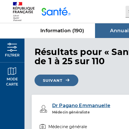
Panneau de gestion des cookies
Information (
190
)
Annuai
dans Annu
Résultats
pour « San
FILTRER
de 1 à 25 sur 110
MODE
SUIVANT
CARTE
Dr Pagano Emmanuelle
Professionel de santé
Médecin généraliste
Médecine générale