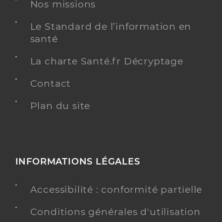
Nos missions
Médecine générale
Spécialités
Le Standard de l’information en
Adresse
22 Avenue de la République, 83210 La Farlède
santé
Téléphone
0494278040
La charte Santé.fr Décryptage
Type de convention
Conventionné secteur 1
Contact
Y ALLER
Plan du site
Dr Alessandroni Dominique
Professionel de santé
Médecin généraliste
INFORMATIONS LÉGALES
Médecine générale
Accessibilité : conformité partielle
Spécialités
Adresse
Avenue du Sous-Marin Casabianca, 83210 Solliès-
Toucas
Conditions générales d'utilisation