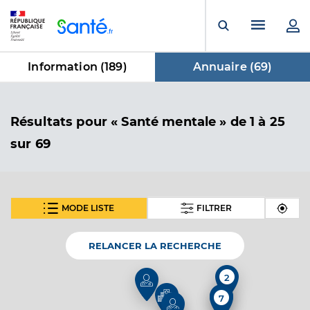
Panneau de gestion des cookies
Menu pr
Ouvrir la rech
Information (
189
)
Annuaire (
69
)
dans Annuaire
Résultats
pour « Santé mentale »
de 1 à 25
sur 69
MODE LISTE
FILTRER
SUIVANT
Dr Bouvenot Cyril
Professionel de santé
Médecin généraliste
RELANCER LA RECHERCHE
Médecine générale
2
Spécialités
2
Adresse
7
23 Rue Pierre Curie, 83210 Solliès-Pont