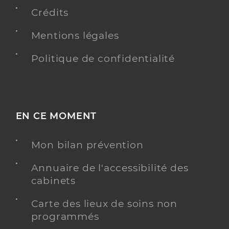
Téléphone
0494333763
Crédits
Type de convention
Conventionné secteur 1
Mentions légales
Y ALLER
Politique de confidentialité
Dr Istria Jacques
Professionel de santé
EN CE MOMENT
Médecin généraliste
Médecine générale
Mon bilan prévention
Spécialités
Adresse
320 Chemin de la Tour d’Olivier, 83210
Annuaire de l'accessibilité des
Belgentier
cabinets
Téléphone
0675549714
Type de convention
Conventionné secteur 1
Carte des lieux de soins non
programmés