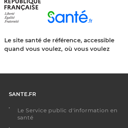
Dr Peyronnet Véronique
Professionel de santé
Médecin généraliste
Médecine générale
Le site santé de référence, accessible
Spécialités
Adresse
81 Rue du 22 Ème Bmna, 83260 La Crau
quand vous voulez, où vous voulez
Téléphone
0494666262
Type de convention
Conventionné secteur 1
Y ALLER
SANTE.FR
Le Service public d'information en
Dr Vinai Dourthe Gwenaelle
Professionel de santé
santé
Médecin généraliste