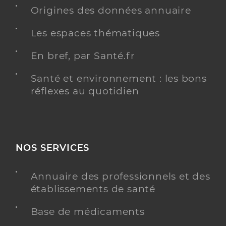
Y ALLER
Origines des données annuaire
Les espaces thématiques
En bref, par Santé.fr
Dr Tourny Julianne
Professionel de santé
Médecin généraliste
Santé et environnement : les bons
réflexes au quotidien
Médecine générale
Spécialités
Adresse
80 Chemin de l’Enclos, 83210 Solliès-Pont
Type de convention
Conventionné secteur 2
NOS SERVICES
Y ALLER
Annuaire des professionnels et des
établissements de santé
Dr Beltan Martine
Base de médicaments
Professionel de santé
Médecin généraliste