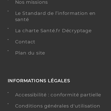
Etablissement de soins
Nos missions
Voir l’offre identifiée
Le Standard de l’information en
santé
Adresse
3500 Route Départementale 554, 83210 Solliès-
Toucas
La charte Santé.fr Décryptage
Téléphone
+33 4 94 13 01 00
Contact
Y ALLER
Plan du site
Dr Guiol Caroline
Professionel de santé
INFORMATIONS LÉGALES
Médecin généraliste
Médecine générale
Accessibilité : conformité partielle
Spécialités
Adresse
875 Avenue Léon Amic, 83390 Cuers
Conditions générales d'utilisation