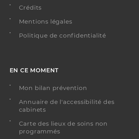
Crédits
Y ALLER
Mentions légales
Politique de confidentialité
Dr Le Pennetier Claude
Professionel de santé
Médecin généraliste
Médecine générale
Spécialités
EN CE MOMENT
Adresse
1885 Route de Saint-Jean, 83390 Cuers
Mon bilan prévention
Y ALLER
Annuaire de l'accessibilité des
cabinets
Carte des lieux de soins non
Dr Pradier Alain
Professionel de santé
programmés
Médecin généraliste