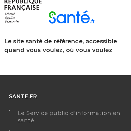
Y ALLER
Le site santé de référence, accessible
Dr Belio Alexis
Professionel de santé
quand vous voulez, où vous voulez
Médecin généraliste
Médecine générale
Spécialités
Adresse
875 Avenue Léon Amic, 83390 Cuers
Y ALLER
SANTE.FR
Le Service public d'information en
santé
Clinique les trois sollies - sollies toucas
Maison de santé pour maladies mentales