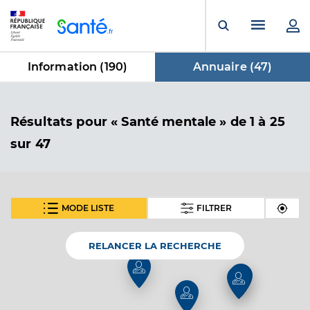
Panneau de gestion des cookies
Menu pr
Ouvrir la rech
Information (
190
)
Annuaire (
47
)
dans Annuaire
Résultats
pour « Santé mentale »
de 1 à 25
sur 47
MODE LISTE
FILTRER
SUIVANT
Dr Alessandroni Dominique
Professionel de santé
Médecin généraliste
RELANCER LA RECHERCHE
Médecine générale
Spécialités
Adresse
Avenue du Sous-Marin Casabianca, 83210 Solliès-