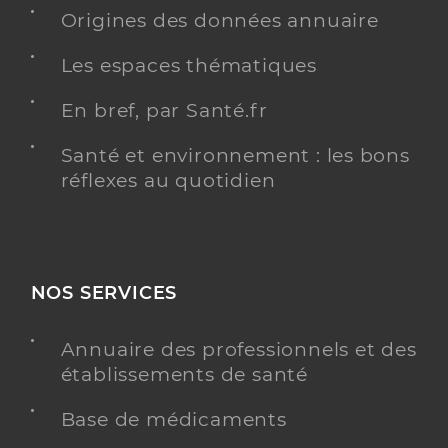
Origines des données annuaire
Médecine générale
Spécialités
Adresse
1 Place Wilson, 83390 Pierrefeu-du-Var
Les espaces thématiques
Téléphone
0494481352
En bref, par Santé.fr
Type de convention
Conventionné secteur 1
Santé et environnement : les bons
réflexes au quotidien
Y ALLER
Dr Voiry Francois
NOS SERVICES
Professionel de santé
Médecin généraliste
Annuaire des professionnels et des
Médecine générale
établissements de santé
Spécialités
Adresse
755 Avenue Léon Amic, 83390 Cuers
Base de médicaments
Téléphone
0494485594