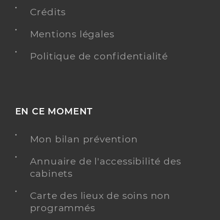
Conventionné secteur 1
Crédits
Y ALLER
Mentions légales
Politique de confidentialité
Dr Garry Eve
Professionel de santé
Médecin généraliste
EN CE MOMENT
Médecine générale
Spécialités
Adresse
21 Place Marius Ollivier, 83830 Claviers
Mon bilan prévention
Téléphone
0494766027
Annuaire de l'accessibilité des
Type de convention
Conventionné secteur 1
cabinets
Carte des lieux de soins non
Y ALLER
programmés