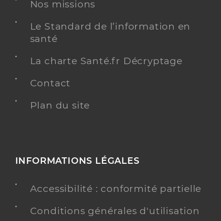
Nos missions
Psychiatrie
Spécialités
Adresse
390 Chemin de la Barrière, 83440 Montauroux
Le Standard de l’information en
Téléphone
0980803350
santé
Type de convention
Conventionné secteur 1
La charte Santé.fr Décryptage
Contact
Y ALLER
Plan du site
Dr Koreneva-Castaigne Natalia
Professionel de santé
Médecin généraliste
INFORMATIONS LÉGALES
Médecine générale
Spécialités
Adresse
Accessibilité : conformité partielle
Boulevard Amiral Rue, 83440 Callian
Téléphone
0494765328
Conditions générales d'utilisation
Type de convention