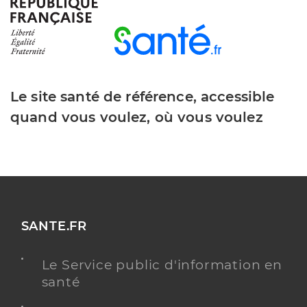
Dr Barthes Amélie
Professionel de santé
Médecin généraliste
Le site santé de référence, accessible
Médecine générale
Spécialités
quand vous voulez, où vous voulez
Adresse
8 Place De La Breche, 83440 Fayence
Type de convention
Conventionné secteur 1
Y ALLER
SANTE.FR
Dr Mazelin Loris-Alexandre
Professionel de santé
Le Service public d'information en
Psychiatre
santé