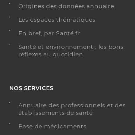
Origines des données annuaire
Dr Sarde Christian
Professionel de santé
Les espaces thématiques
Médecin généraliste
En bref, par Santé.fr
Médecine générale
Spécialités
Gynécologie médicale et obstétrique
Santé et environnement : les bons
réflexes au quotidien
Adresse
726 Route de Frejus, 83440 Fayence
Type de convention
Conventionné secteur 2
Y ALLER
NOS SERVICES
Annuaire des professionnels et des
établissements de santé
Dr Estienne Cyrille
Professionel de santé
Médecin généraliste
Base de médicaments