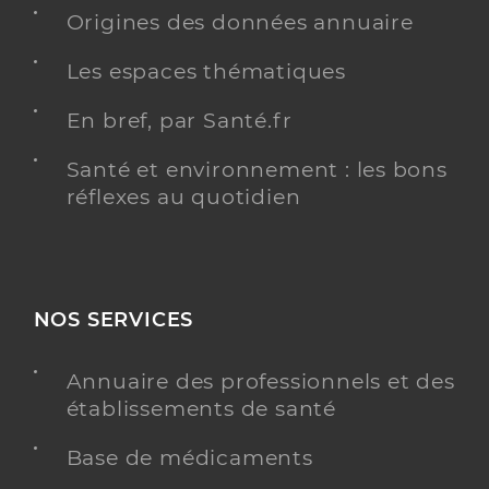
Origines des données annuaire
Les espaces thématiques
Dr Nigoghossian Philippe
Professionel de santé
Médecin généraliste
En bref, par Santé.fr
Santé et environnement : les bons
Médecine générale
Spécialités
réflexes au quotidien
Adresse
262 Rue des Poilus, 83470 Saint-Maximin-la-Sainte-
Baume
Distance
5 km
Téléphone
94781725
NOS SERVICES
Type de convention
Conventionné secteur 1
Annuaire des professionnels et des
établissements de santé
Y ALLER
Base de médicaments