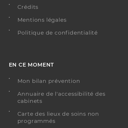
Crédits
Y ALLER
Mentions légales
Politique de confidentialité
Dr Lopez-Crespo Catherine
Professionel de santé
Médecin généraliste
Médecine générale
EN CE MOMENT
Spécialités
Adresse
Rue Gutenberg, 83470 Saint-Maximin-la-Sainte-
Baume
Mon bilan prévention
Distance
5 km
Annuaire de l'accessibilité des
Téléphone
0494781458
cabinets
Type de convention
Conventionné secteur 1
Carte des lieux de soins non
programmés
Y ALLER