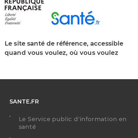
Baume
Distance
5 km
Téléphone
0494595999
Type de convention
Conventionné secteur 1
Le site santé de référence, accessible
Y ALLER
quand vous voulez, où vous voulez
Dr Benkhalifa Mohamed Riadh
Professionel de santé
Psychiatre
SANTE.FR
Psychiatrie
Spécialités
Addictologie
Le Service public d'information en
Adresse
64 Rue Gutenberg, 83470 Saint-Maximin-la-Sainte-
santé
Baume
Distance
5 km