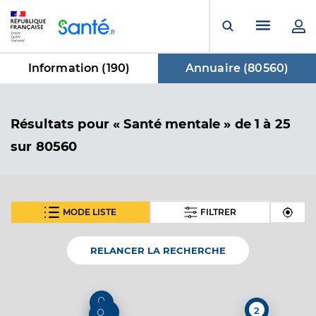
Panneau de gestion des cookies
Menu pr
Ouvrir la rech
Information (
190
)
Annuaire (
80560
)
dans Annuaire
Résultats
pour « Santé mentale »
de 1 à 25
sur 80560
MODE LISTE
FILTRER
SUIVANT
Dr Laporte Thierry
Professionel de santé
Psychiatre
RELANCER LA RECHERCHE
Psychiatrie
Spécialités
Acupuncture
Homéopathie
2