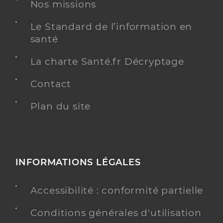
Nos missions
Type de convention
Conventionné secteur 1
Le Standard de l’information en
santé
Y ALLER
La charte Santé.fr Décryptage
Contact
Dr Lemarchal Pierre
Professionel de santé
Plan du site
Médecin généraliste
Médecine générale
Spécialités
Adresse
Rue Gutenberg, 83470 Saint-Maximin-la-Sainte-
Baume
INFORMATIONS LÉGALES
Distance
5 km
Accessibilité : conformité partielle
Téléphone
0494781458
Type de convention
Conventionné secteur 1
Conditions générales d'utilisation