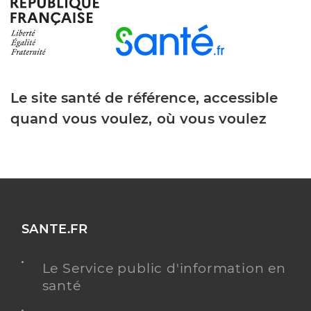
Dr Lagarde Jean-Marie
Professionel de santé
Médecin généraliste
Le site santé de référence, accessible
Médecine générale
Spécialités
Médecine du sport
quand vous voulez, où vous voulez
Adresse
23 Avenue Paul Doumer, 83700 Saint-Raphaël
Téléphone
0494951504
Type de convention
Conventionné secteur 1
SANTE.FR
Y ALLER
BILAN DE PRÉVENTION
Le Service public d'information en
santé