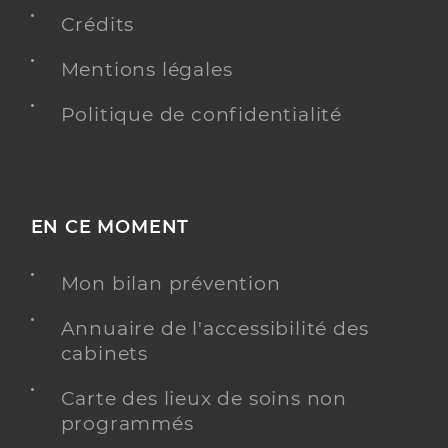
83600 Fréjus
Crédits
Mentions légales
Y ALLER
Politique de confidentialité
Dr Girod Roland
Professionel de santé
Médecin généraliste
EN CE MOMENT
Médecine générale
Spécialités
Mon bilan prévention
Adresse
215 Chemin de la Lauve, 83700 Saint-Raphaël
Type de convention
Conventionné secteur 1
Annuaire de l'accessibilité des
cabinets
Y ALLER
Carte des lieux de soins non
programmés