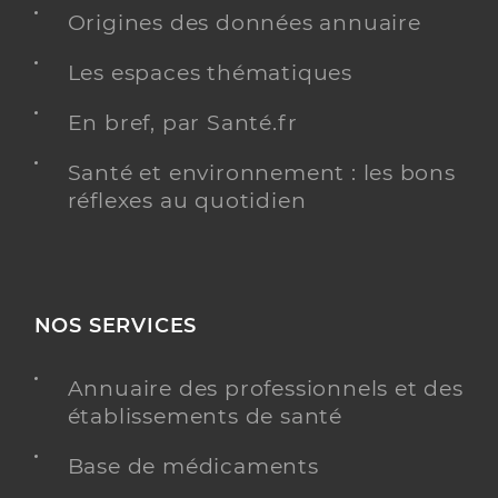
Origines des données annuaire
Dr Fabri Vincent
Professionel de santé
Les espaces thématiques
Médecin généraliste
En bref, par Santé.fr
Médecine générale
Spécialités
Adresse
117 Boulevard Georges Clémenceau, 83700 Saint-
Santé et environnement : les bons
Raphaël
réflexes au quotidien
Y ALLER
NOS SERVICES
Dr Trouchet Thomas
Professionel de santé
Annuaire des professionnels et des
Médecin généraliste
établissements de santé
Médecine générale
Base de médicaments
Spécialités
Médecine du sport