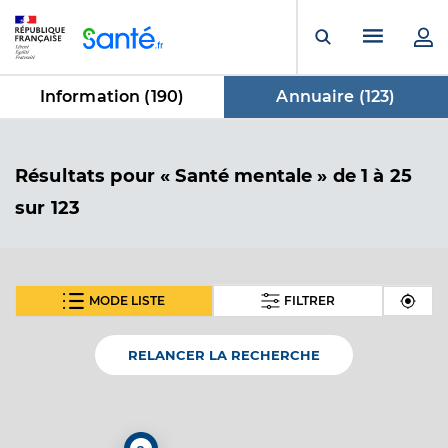
Panneau de gestion des cookies
Menu pr
Ouvrir la rech
Information (
190
)
Annuaire (
123
)
dans Annuaire
Résultats
pour « Santé mentale »
de 1 à 25
sur 123
MODE LISTE
FILTRER
SUIVANT
Dr Padurariu Alina
Professionel de santé
Psychiatre
RELANCER LA RECHERCHE
Psychiatrie
Spécialités
Adresse
66 Avenue Thalès, 83700 Saint-Raphaël