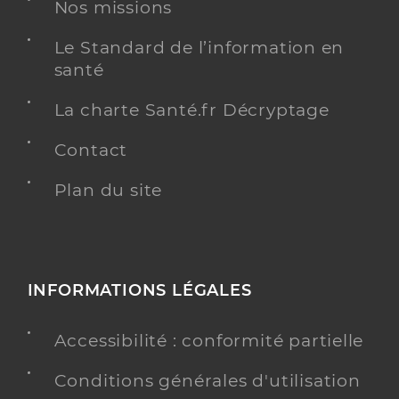
Nos missions
Dr Durrieu De Madron Olivier
Professionel de santé
Médecin généraliste
Le Standard de l’information en
santé
Médecine générale
Spécialités
La charte Santé.fr Décryptage
Adresse
40 Rue Charles Goujon, 83700 Saint-Raphaël
Type de convention
Conventionné secteur 2
Contact
Plan du site
Y ALLER
Dr Fouquere Benoît
Professionel de santé
INFORMATIONS LÉGALES
Médecin généraliste
Accessibilité : conformité partielle
Médecine générale
Spécialités
Homéopathie
Conditions générales d'utilisation
Adresse
1591 Avenue Marechal de LATTRE DE TASSIGNY,